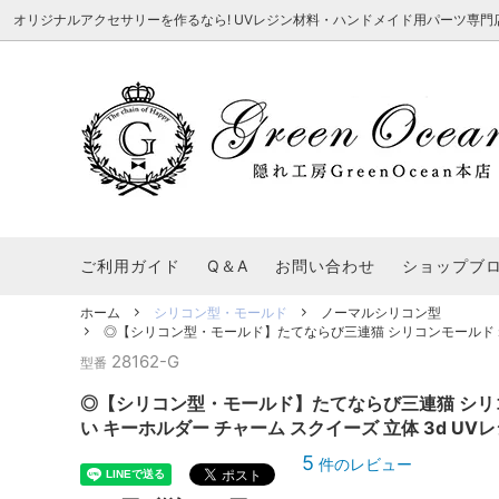
オリジナルアクセサリーを作るなら! UVレジン材料・ハンドメイド用パーツ専門店 隠れ工
★8/3更新 新商品★
■本店で買うとこんないいこと■
★7/24更
Ｑ＆Ａ/シ
2026謎福袋
★7/3更新 新商品★
コンテスト結果発表 - 一覧
★6/24更
福袋 作品例
★6/3更新 新商品★
★5/25更
レジン液・着色剤・オイル
カラリー大辞典
シール帳特
ご利用ガイド
Q＆A
お問い合わせ
ショップブ
★今これが買い！イチオシアイテム★
【UV-LE
パラコードクラフト特集
スクイーズ
★Resin Club（レジンクラブ）★
送料無料商
ホーム
シリコン型・モールド
ノーマルシリコン型
着色パウダー
◎【シリコン型・モールド】たてならび三連猫 シリコンモールド ねこ ネ
初心者さんも楽しくハンドメイド♪特集
おすすめデ
ふにゃふにゃ動く、謎の生き物を作ってみ
2026謎
28162-G
型番
た。
表
★スクイーズ特集★
ストーン・ビジュー
★スイーツ
◎【シリコン型・モールド】たてならび三連猫 シリコン
★猫モールド＆パーツ特集★
＃お急ぎ便
い キーホルダー チャーム スクイーズ 立体 3d UVレ
キーホルダー基礎パーツ
＃レジン液迷ったらコレ！
＃初心者な
5
件のレビュー
＃文字・数字モールド
＃シェイカ