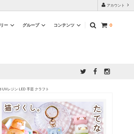
アカウント
ゴリー
グループ
コンテンツ
0
★7/9更新 新商品★
GreenOcean公式の仲間たち
ジンセット
福袋・ガチャ・謎
」結果発
★6/9更新 新商品★
親子でレジン♪クラフト特集
全商品を一気に見る!!
ド
ホイップデコ・粘土
Any giftについて
PADICO
｜保護猫活動
母の日特集
爆盛パック ★お得なまとめ買い特集★
ドライフラワー・押し花
UVレジン LED 手芸 クラフト
★クリスマスプレゼント特集★
03！！！
チョコレートシリーズ 対応一覧
★
ーツ
★ミニ文字モールド特集★
ヘア基礎パーツ
＃プレゼントにおすすめ
ミール皿・デコ土台
＃推し活
＃レジン液をさらさらにしたい