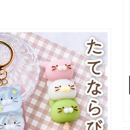
服飾パーツ
ビーズ・パール
袋のレフィル売り場
2024福袋のレフィル売り場
★ミニチュアの世界特集★
訳ありアウトレット
在庫限り・廃盤予定
★
★閉じ込めて楽しむ！かわいいパ
ぐらし立体シールセット★
★レジンでつくるMYすみっコぐら
★