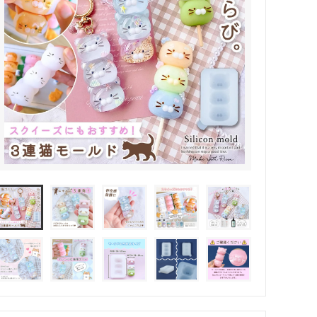
その他・雑貨
2024夏の福袋のレフィル売り場
★プレミアムシールシリーズ★
ラッピング・サービス
ーツ特集★
キャンディバッグの素の説明書
しセット
立体シール