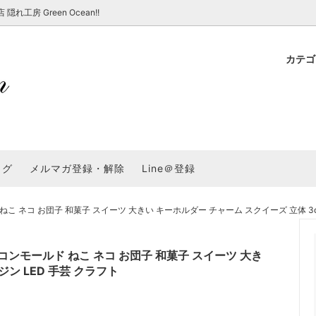
房 Green Ocean!!
カテ
新 新商品★
ョップでのお買い物 注意事項
★7/17更新 新商品★
GreenOcean各店舗の特徴
パラコード
スタートセット・レ
新 新商品★
・注意事項など - 一覧
★6/19更新 新商品★
2025謎福袋「わくわくコンテスト
表
新 新商品★
2026福袋のレフィル売り場
UVライト・道具
シリコン型・モール
集
教えて！レジン液の選び方
ログ
メルマガ登録・解除
Line＠登録
Dレジン液】まさるシリーズ
GreenOceanオリジナルシリーズ♪
クラフト特集
GreenOceanの新たな取り組み
品
★こだわりレジン道具特集★
封入・デコパーツ・シール
ラメ・ホログラム
について
コ お団子 和菓子 スイーツ 大きい キーホルダー チャーム スクイーズ 立体 3d 
コ土台
高品質メッキパーツ
福袋「わくわくコンテスト」結果発
＼予告／超改良！まさるの涙 ver.
特集★
基本基礎パーツ
★大きな穴のビーズ＆グッズ特集
アクセサリー基礎パ
モールド ねこ ネコ お団子 和菓子 スイーツ 大き
＃ラッピング
ジン LED 手芸 クラフト
チャーム
空枠・フレーム
に買う？
＃自分でモールドつくりたい
ーモールド用フィルム
＃鉱石ストーンモールド