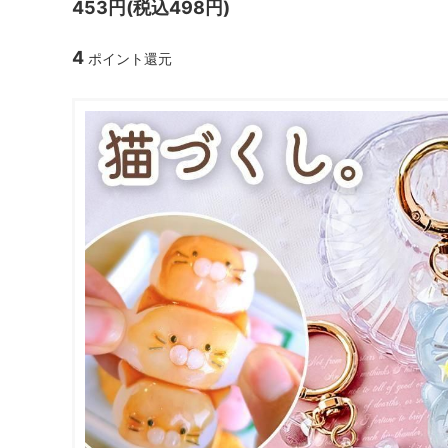
453円(税込498円)
ガラスドーム・ペン・他
＃つくってみたい！
2023福
4
ポイント還元
2025福袋のレフィル売り場
季節の特集
販売用資材・背景紙
★手作りドロップシール特集★
★しろたん
★ゆうパケ送料無料★1000円均一
★すみっコ