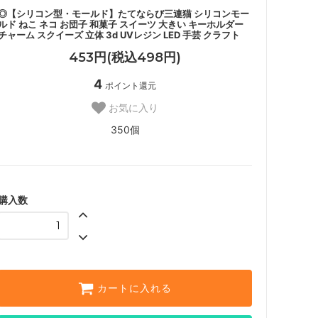
◎【シリコン型・モールド】たてならび三連猫 シリコンモー
ルド ねこ ネコ お団子 和菓子 スイーツ 大きい キーホルダー
チャーム スクイーズ 立体 3d UVレジン LED 手芸 クラフト
453円(税込498円)
4
ポイント還元
お気に入り
350個
購入数
カートに入れる