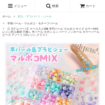
レジン液
まさるの涙
レジンセット
ドロップシール
メニュー
検索
カート
シリコンモールド
盛り専レジン
ホーム
封入・デコパーツ・シール
半球パール・マルポコ・モチーフパール
◎【デコパーツ】ケース入り9種 半円パール マルポコ サイズ カラーMIX
レジン封入素材 穴無し 半パール カボション パーツ ノンホール カラーパール
ビーズ アソート UVレジン クラフト