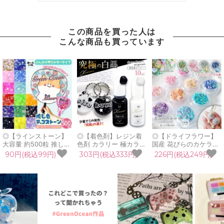
この商品を買った人は
こんな商品も買っています
◎【ラインストーン】
◎【着色剤】レジン着
◎【ドライフラワー】
大容量 約500粒 推し色
色剤 カラリー 極カラー
国産 花びらのカケラ
デコストーン ミルキー
究極の白黒 単品 レジン
MIX プリザーブドフラ
90円(税込99円)
303円(税込333円)
226円(税込249円)
底 2mm 3mm アクリル
着色料 不透明カラー ミ
ワー レジン封入素材 封
ストーン ラウンド ビジ
ルキー UVレジン液 高
入パーツ 日本製 花材
ュー デコうちわ 推し活
発色 手芸 クラフト
本物 欠片 少量
封入 お得 セット ネイ
GreenOceanオリジナ
GreenOceanオリジナ
ル《選べる2サイズ各15
ル♪《選べる2色》
ルブレンド♪《選べる
色》
18色》