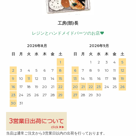
工房(部)長
レジンとハンドメイドパーツのお店♥
2026年8月
2026年9月
日
月
火
水
木
金
土
日
月
火
水
木
金
土
1
1
2
3
4
5
2
3
4
5
6
7
8
6
7
8
9
10
11
12
9
10
11
12
13
14
15
13
14
15
16
17
18
19
16
17
18
19
20
21
22
20
21
22
23
24
25
26
23
24
25
26
27
28
29
27
28
29
30
30
31
当店は通常ご注文から3営業日以内の出荷を行っております。