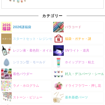
カテゴリー
2026謎福袋
パラコード
スタートセット・レジンセット
福袋・ガチャ・謎
レジン液・着色剤・オイル
UVライト・道具
シリコン型・モールド
ホイップデコ・粘土
着色パウダー
封入・デコパーツ・シール
ラメ・ホログラム
ドライフラワー・押し花
ストーン・ビジュー
基本基礎パーツ