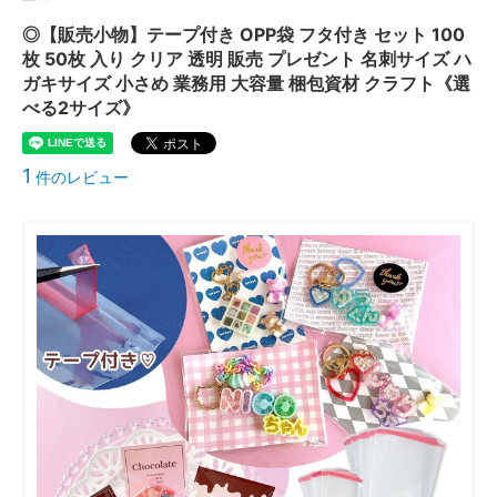
◎【販売小物】テープ付き OPP袋 フタ付き セット 100
枚 50枚 入り クリア 透明 販売 プレゼント 名刺サイズ ハ
ガキサイズ 小さめ 業務用 大容量 梱包資材 クラフト《選
べる2サイズ》
1
件のレビュー