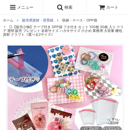
レジン液
まさるの涙
レジンセット
ドロップシール
メニュー
検索
カート
シリコンモールド
盛り専レジン
ホーム
販売用資材・背景紙
収納・ケース・OPP袋
◎【販売小物】テープ付き OPP袋 フタ付き セット 100枚 50枚 入り クリ
ア 透明 販売 プレゼント 名刺サイズ ハガキサイズ 小さめ 業務用 大容量 梱包
資材 クラフト《選べる2サイズ》