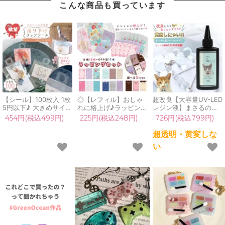
こんな商品も買っています
【シール】100枚入 1枚
◎【レフィル】おしゃ
超改良【大容量UV-LED
5円以下♪ 大きめサイズ
れに格上げ♪ラッピング
レジン液】まさるの涙
のファイリングシール
セット15個 作品台紙
ver.03 超透明 70g 初心
454円(税込499円)
225円(税込248円)
726円(税込799円)
吊り下げフックシール
OPP袋 プチギフト プレ
者 作家 コーティング
透明 ディスプレイ 陳列
ゼント 販売 量産 お守
ハード 黄変しない 高品
超透明・黄変しな
のり付きPOPハンガー
り バレンタイン UVレ
質 クリア 猫 UVレジン
い
吊り具 シール付 ワンタ
ジン GreenOceanオリ
液 安い おすすめ
ッチ 強粘着 販売用 業
ジナル♪《選べる5種》
GreenOcean
務用