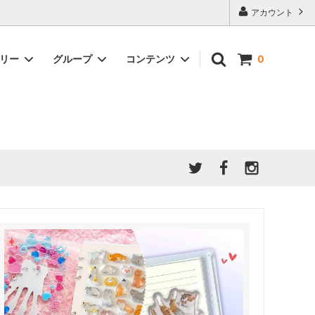
アカウント
ゴリー
グループ
コンテンツ
0
★7/9更新 新商品★
GreenOcean公式の仲間たち
ジンセット
福袋・ガチャ・謎
」結果発
★6/9更新 新商品★
親子でレジン♪クラフト特集
全商品を一気に見る!!
ド
ホイップデコ・粘土
Any giftについて
PADICO
｜保護猫活動
母の日特集
爆盛パック ★お得なまとめ買い特集★
ドライフラワー・押し花
★クリスマスプレゼント特集★
03！！！
チョコレートシリーズ 対応一覧
★
ーツ
★ミニ文字モールド特集★
ヘア基礎パーツ
＃プレゼントにおすすめ
ミール皿・デコ土台
＃推し活
＃レジン液をさらさらにしたい