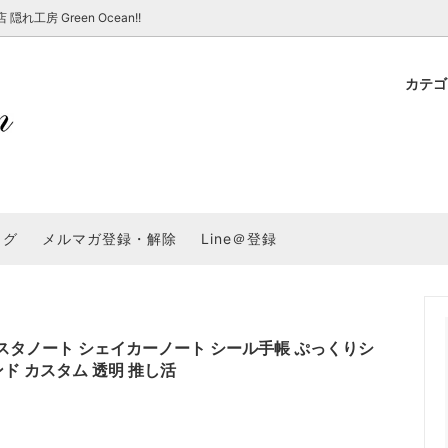
房 Green Ocean!!
カテ
新 新商品★
ョップでのお買い物 注意事項
★7/17更新 新商品★
GreenOcean各店舗の特徴
パラコード
スタートセット・レ
新 新商品★
・注意事項など - 一覧
★6/19更新 新商品★
2025謎福袋「わくわくコンテスト
表
新 新商品★
2026福袋のレフィル売り場
UVライト・道具
シリコン型・モール
集
教えて！レジン液の選び方
ログ
メルマガ登録・解除
Line＠登録
Dレジン液】まさるシリーズ
GreenOceanオリジナルシリーズ♪
クラフト特集
GreenOceanの新たな取り組み
品
★こだわりレジン道具特集★
封入・デコパーツ・シール
ラメ・ホログラム
について
コ土台
高品質メッキパーツ
福袋「わくわくコンテスト」結果発
＼予告／超改良！まさるの涙 ver.
特集★
基本基礎パーツ
★大きな穴のビーズ＆グッズ特集
アクセサリー基礎パ
スタノート シェイカーノート シール手帳 ぷっくりシ
ド カスタム 透明 推し活
＃ラッピング
チャーム
空枠・フレーム
に買う？
＃自分でモールドつくりたい
ーモールド用フィルム
＃鉱石ストーンモールド