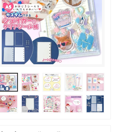
その他・雑貨
2024夏の福袋のレフィル売り場
★プレミアムシールシリーズ★
ラッピング・サービス
ーツ特集★
キャンディバッグの素の説明書
しセット
立体シール