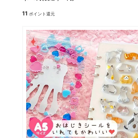
ガラスドーム・ペン・他
＃つくってみたい！
2023福
11
ポイント還元
2025福袋のレフィル売り場
季節の特集
販売用資材・背景紙
★手作りドロップシール特集★
★しろたん
★ゆうパケ送料無料★1000円均一
★すみっコ