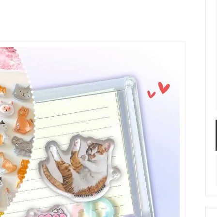
服飾パーツ
ビーズ・パール
袋のレフィル売り場
2024福袋のレフィル売り場
★ミニチュアの世界特集★
訳ありアウトレット
在庫限り・廃盤予定
★
★閉じ込めて楽しむ！かわいいパ
ぐらし立体シールセット★
★レジンでつくるMYすみっコぐら
★