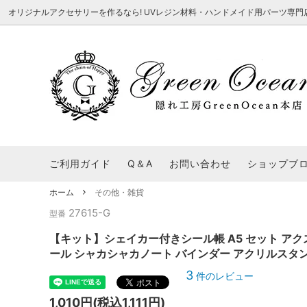
オリジナルアクセサリーを作るなら! UVレジン材料・ハンドメイド用パーツ専門店 隠れ工
★8/3更新 新商品★
■本店で買うとこんないいこと■
★7/24更
Ｑ＆Ａ/シ
2026謎福袋
★7/3更新 新商品★
コンテスト結果発表 - 一覧
★6/24更
福袋 作品例
★6/3更新 新商品★
★5/25更
レジン液・着色剤・オイル
カラリー大辞典
シール帳特
ご利用ガイド
Q＆A
お問い合わせ
ショップブ
★今これが買い！イチオシアイテム★
【UV-LE
パラコードクラフト特集
スクイーズ
★Resin Club（レジンクラブ）★
送料無料商
ホーム
その他・雑貨
着色パウダー
27615-G
初心者さんも楽しくハンドメイド♪特集
おすすめデ
型番
ふにゃふにゃ動く、謎の生き物を作ってみ
2026謎
た。
表
★スクイーズ特集★
ストーン・ビジュー
★スイーツ
【キット】シェイカー付きシール帳 A5 セット アク
ール シャカシャカノート バインダー アクリルスタン
★猫モールド＆パーツ特集★
＃お急ぎ便
3
件のレビュー
キーホルダー基礎パーツ
＃レジン液迷ったらコレ！
＃初心者な
1,010円(税込1,111円)
＃文字・数字モールド
＃シェイカ