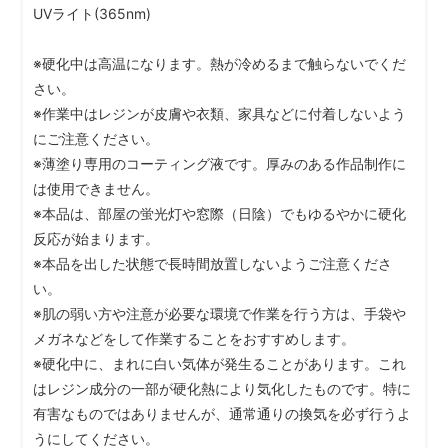
UVライト(365nm)
※硬化中は高温になります。熱が冷めるまで触らないでくだ
さい。
※作業中はレジンが皮膚や衣類、家具などに付着しないよう
にご注意ください。
※薄塗り専用のコーティング液です。厚みのある作品制作に
は使用できません。
※本品は、部屋の蛍光灯や窓際（日陰）でもゆるやかに硬化
反応が始まります。
※本品を出した状態で長時間放置しないようご注意くださ
い。
※肌の弱い方や注意が必要な環境で作業を行う方は、手袋や
メガネなどをして作業することをおすすめします。
※硬化中に、まれに白い気体が発生ることがあります。これ
はレジン成分の一部が硬化熱により気化したものです。特に
有害なものではありませんが、通常通りの換気を必ず行うよ
うにしてください。