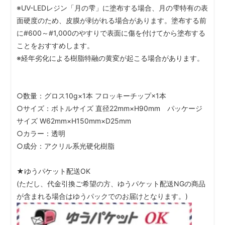
※UV-LEDレジン「月の雫」に塗布する場合、月の雫特有の表
面硬度のため、皮膜が剥がれる場合があります。塗布する前
に#600～#1,000のやすりで表面に傷を付けてから塗布する
ことをおすすめします。
※経年劣化による樹脂特融の黄変が起こる場合があります。
○数量：グロス10g×1本 フロッキーチップ×1本
○サイズ：ボトルサイズ 直径22mm×H90mm パッケージ
サイズ W62mm×H150mm×D25mm
○カラー：透明
○成分：アクリル系光硬化樹脂
★ゆうパケット配送OK
(ただし、代金引換ご希望の方、ゆうパケット配送NGの商品
が含まれる場合はゆうパックでのお届けとなります。)