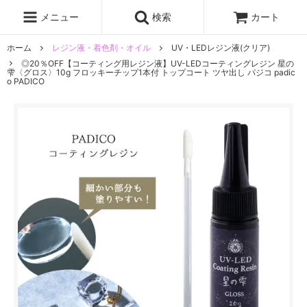
レジン液
まさるの涙
レジンセット
ドロップシール
メニュー
検索
カート
シリコンモールド
盛り専レジン
ホーム
レジン液・着色剤・オイル
UV・LEDレジン液(クリア)
◎20％OFF【コーティング用レジン液】UV-LEDコーティングレジン 星の
雫〈グロス〉10g フロッキーチップ1本付 トップコート ツヤ出し パジコ padic
o PADICO