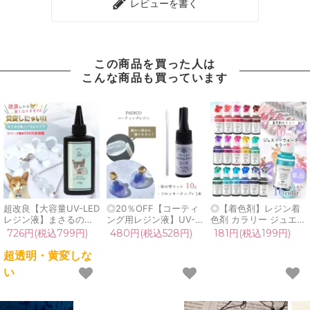
レビューを書く
この商品を買った人は
こんな商品も買っています
超改良【大容量UV-LED
◎20％OFF【コーティ
◎【着色剤】レジン着
レジン液】まさるの涙
ング用レジン液】UV-
色剤 カラリー ジュエリ
ver.03 超透明 70g 初心
LEDコーティングレジ
ーウォーターカラー 単
726円(税込799円)
480円(税込528円)
181円(税込199円)
者 作家 コーティング
ン 星の雫〈マット〉
品 レジン着色料 定番
ハード 黄変しない 高品
10g フロッキーチップ1
クリア 透明 宝石 UVレ
超透明・黄変しな
質 クリア 猫 UVレジン
本付 トップコート パジ
ジン液 高発色 クラフト
い
液 安い おすすめ
コ padico PADICO
GreenOceanオリジナ
GreenOcean
ル♪《選べる16色》