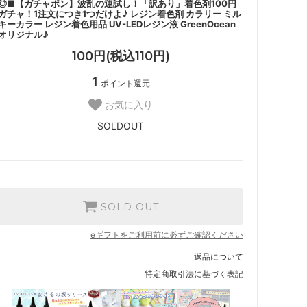
◎■【ガチャポン】波乱の運試し！「訳あり」着色剤100円
ガチャ！1注文につき1つだけよ♪ レジン着色剤 カラリー ミル
キーカラー レジン着色用品 UV-LEDレジン液 GreenOcean
オリジナル♪
100円(税込110円)
1
ポイント還元
お気に入り
SOLDOUT
SOLD OUT
eギフトをご利用前に必ずご確認ください
返品について
特定商取引法に基づく表記