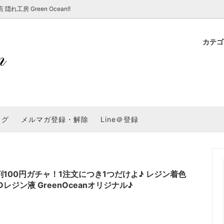
房 Green Ocean!!
カテ
新 新商品★
ョップでのお買い物 注意事項
★7/17更新 新商品★
GreenOcean各店舗の特徴
パラコード
スタートセット・レ
新 新商品★
・注意事項など - 一覧
★6/19更新 新商品★
2025謎福袋「わくわくコンテスト
表
新 新商品★
2026福袋のレフィル売り場
UVライト・道具
シリコン型・モール
集
教えて！レジン液の選び方
ログ
メルマガ登録・解除
Line＠登録
Dレジン液】まさるシリーズ
GreenOceanオリジナルシリーズ♪
クラフト特集
GreenOceanの新たな取り組み
品
★こだわりレジン道具特集★
封入・デコパーツ・シール
ラメ・ホログラム
について
コ土台
高品質メッキパーツ
福袋「わくわくコンテスト」結果発
＼予告／超改良！まさるの涙 ver.
特集★
基本基礎パーツ
★大きな穴のビーズ＆グッズ特集
アクセサリー基礎パ
00円ガチャ！1注文につき1つだけよ♪ レジン着色
レジン液 GreenOceanオリジナル♪
＃ラッピング
チャーム
空枠・フレーム
に買う？
＃自分でモールドつくりたい
ーモールド用フィルム
＃鉱石ストーンモールド