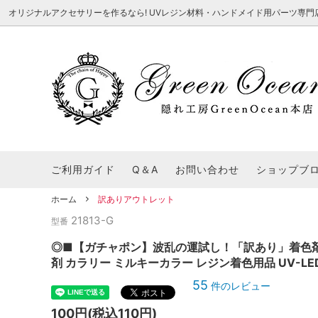
オリジナルアクセサリーを作るなら! UVレジン材料・ハンドメイド用パーツ専門店 隠れ工
★8/3更新 新商品★
■本店で買うとこんないいこと■
★7/24更
Ｑ＆Ａ/シ
2026謎福袋
★7/3更新 新商品★
コンテスト結果発表 - 一覧
★6/24更
福袋 作品例
★6/3更新 新商品★
★5/25更
レジン液・着色剤・オイル
カラリー大辞典
シール帳特
ご利用ガイド
Q＆A
お問い合わせ
ショップブ
★今これが買い！イチオシアイテム★
【UV-LE
パラコードクラフト特集
スクイーズ
★Resin Club（レジンクラブ）★
送料無料商
ホーム
訳ありアウトレット
着色パウダー
21813-G
初心者さんも楽しくハンドメイド♪特集
おすすめデ
型番
ふにゃふにゃ動く、謎の生き物を作ってみ
2026謎
た。
表
★スクイーズ特集★
ストーン・ビジュー
★スイーツ
◎■【ガチャポン】波乱の運試し！「訳あり」着色剤1
剤 カラリー ミルキーカラー レジン着色用品 UV-LED
★猫モールド＆パーツ特集★
＃お急ぎ便
55
件のレビュー
キーホルダー基礎パーツ
＃レジン液迷ったらコレ！
＃初心者な
100円(税込110円)
＃文字・数字モールド
＃シェイカ