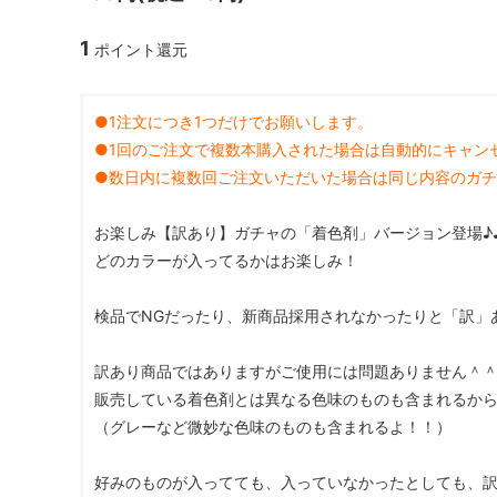
ガラスドーム・ペン・他
＃つくってみたい！
2023福
1
ポイント還元
2025福袋のレフィル売り場
季節の特集
販売用資材・背景紙
★手作りドロップシール特集★
★しろたん
●1注文につき1つだけでお願いします。
★ゆうパケ送料無料★1000円均一
★すみっコ
●1回のご注文で複数本購入された場合は自動的にキャン
●数日内に複数回ご注文いただいた場合は同じ内容のガ
お楽しみ【訳あり】ガチャの「着色剤」バージョン登場♪
どのカラーが入ってるかはお楽しみ！
検品でNGだったり、新商品採用されなかったりと「訳」
訳あり商品ではありますがご使用には問題ありません＾
販売している着色剤とは異なる色味のものも含まれるか
（グレーなど微妙な色味のものも含まれるよ！！）
好みのものが入ってても、入っていなかったとしても、訳あ