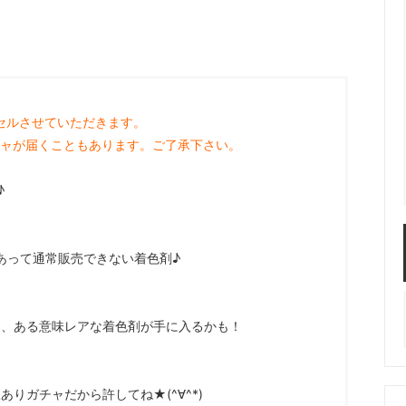
服飾パーツ
ビーズ・パール
袋のレフィル売り場
2024福袋のレフィル売り場
★ミニチュアの世界特集★
訳ありアウトレット
在庫限り・廃盤予定
★
★閉じ込めて楽しむ！かわいいパ
ぐらし立体シールセット★
★レジンでつくるMYすみっコぐら
セルさせていただきます。
★
チャが届くこともあります。ご了承下さい。
♪
あって通常販売できない着色剤♪
＾
ら、ある意味レアな着色剤が手に入るかも！
りガチャだから許してね★(^∀^*)