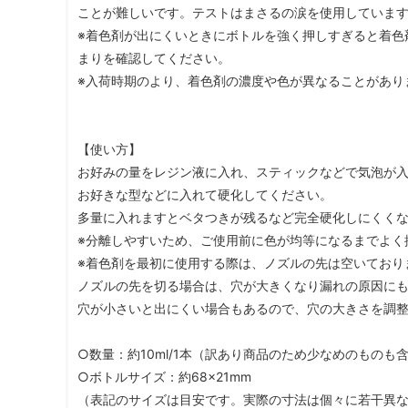
ことが難しいです。テストはまさるの涙を使用していま
※着色剤が出にくいときにボトルを強く押しすぎると着色
まりを確認してください。
※入荷時期のより、着色剤の濃度や色が異なることがあり
【使い方】
お好みの量をレジン液に入れ、スティックなどで気泡が
お好きな型などに入れて硬化してください。
多量に入れますとベタつきが残るなど完全硬化しにくく
※分離しやすいため、ご使用前に色が均等になるまでよく
※着色剤を最初に使用する際は、ノズルの先は空いており
ノズルの先を切る場合は、穴が大きくなり漏れの原因に
穴が小さいと出にくい場合もあるので、穴の大きさを調整
○数量：約10ml/1本（訳あり商品のため少なめのものも
○ボトルサイズ：約68×21mm
（表記のサイズは目安です。実際の寸法は個々に若干異な