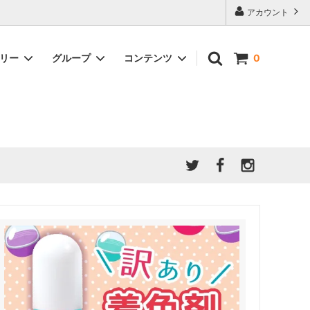
アカウント
ゴリー
グループ
コンテンツ
0
★7/9更新 新商品★
GreenOcean公式の仲間たち
ジンセット
福袋・ガチャ・謎
」結果発
★6/9更新 新商品★
親子でレジン♪クラフト特集
全商品を一気に見る!!
ド
ホイップデコ・粘土
Any giftについて
PADICO
｜保護猫活動
母の日特集
爆盛パック ★お得なまとめ買い特集★
ドライフラワー・押し花
★クリスマスプレゼント特集★
03！！！
チョコレートシリーズ 対応一覧
★
ーツ
★ミニ文字モールド特集★
ヘア基礎パーツ
＃プレゼントにおすすめ
ミール皿・デコ土台
＃推し活
＃レジン液をさらさらにしたい