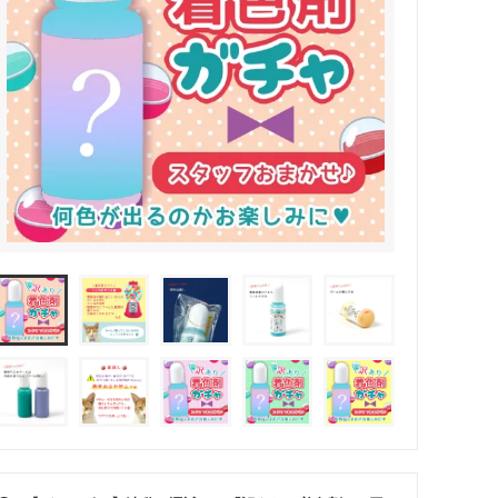
その他・雑貨
2024夏の福袋のレフィル売り場
★プレミアムシールシリーズ★
ラッピング・サービス
ーツ特集★
キャンディバッグの素の説明書
しセット
立体シール