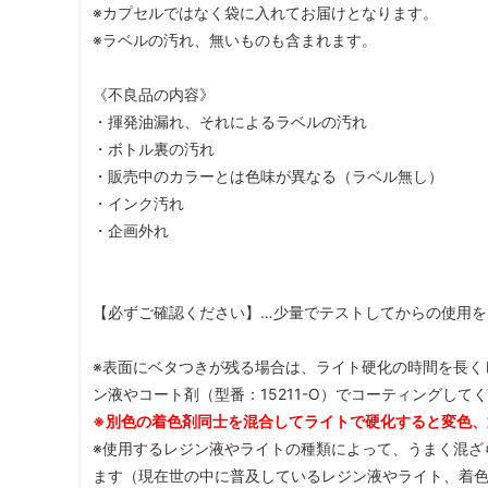
※カプセルではなく袋に入れてお届けとなります。
※ラベルの汚れ、無いものも含まれます。
《不良品の内容》
・揮発油漏れ、それによるラベルの汚れ
・ボトル裏の汚れ
・販売中のカラーとは色味が異なる（ラベル無し）
・インク汚れ
・企画外れ
【必ずご確認ください】…少量でテストしてからの使用を
※表面にベタつきが残る場合は、ライト硬化の時間を長く
ン液やコート剤（型番：15211-O）でコーティングして
※別色の着色剤同士を混合してライトで硬化すると変色、
※使用するレジン液やライトの種類によって、うまく混ざ
ます（現在世の中に普及しているレジン液やライト、着