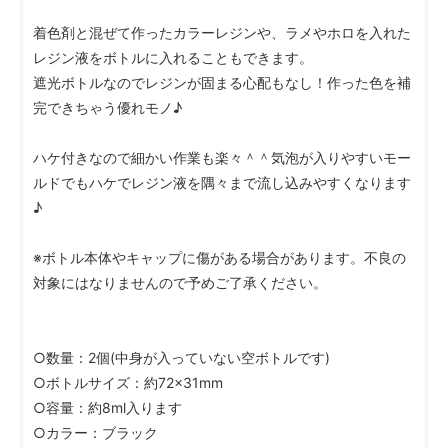
着色剤と混ぜて作ったカラーレジンや、ラメやホロを入れた
レジン液をボトルに入れることもできます。
遮光ボトルなのでレジンが固まる心配もなし！作った色を補
完できちゃう優れモノ♪
ハケ付きなので細かい作業も楽々＾＾気泡が入りやすいモー
ルドでもハケでレジン液を隅々まで流し込みやすくなります
♪
※ボトル本体やキャップに傷がある場合があります。不良の
対象にはなりませんので予めご了承ください。
○数量：2個(中身が入っていない空ボトルです)
○ボトルサイズ：約72×31mm
○容量：約8ml入ります
○カラー：ブラック