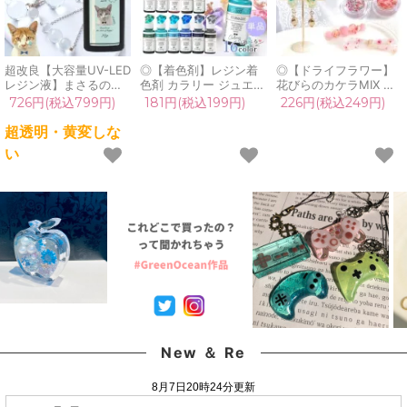
超改良【大容量UV-LED
◎【着色剤】レジン着
◎【ドライフラワー】
レジン液】まさるの涙
色剤 カラリー ジュエリ
花びらのカケラMIX レ
ver.03 超透明 70g 初心
ーウォーターカラー 単
ジン封入 レジン用花材
726円(税込799円)
181円(税込199円)
226円(税込249円)
者 作家 コーティング
品 レジン着色料 定番
小花 小さい ミックス
ハード 黄変しない 高品
クリア 透明 宝石 UVレ
本物 押し花 欠片 小分
超透明・黄変しな
質 クリア 猫 UVレジン
ジン液 高発色 クラフト
け 少量 細かい ケース
い
液 安い おすすめ
GreenOceanオリジナ
入り ネイル 封入パーツ
GreenOcean
ル♪《選べる16色》
アクセサリー 手芸《選
べる11種》
New ＆ Re