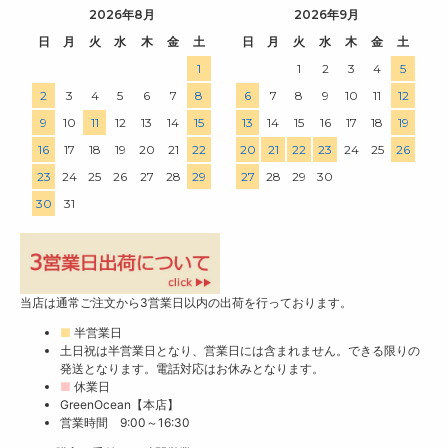
2026年8月
2026年9月
日
月
火
水
木
金
土
日
月
火
水
木
金
土
1
1
2
3
4
5
2
3
4
5
6
7
8
6
7
8
9
10
11
12
9
10
11
12
13
14
15
13
14
15
16
17
18
19
16
17
18
19
20
21
22
20
21
22
23
24
25
26
23
24
25
26
27
28
29
27
28
29
30
30
31
当店は通常ご注文から3営業日以内の出荷を行っております。
■
半営業日
土日祝は半営業日となり、営業日には含まれません。できる限りの
発送となります。電話対応はお休みとなります。
■
休業日
GreenOcean【本店】
営業時間 9:00～16:30