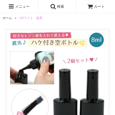
レジン液
まさるの涙
レジンセット
ドロップシール
メニュー
検索
カート
シリコンモールド
盛り専レジン
ホーム
UVライト・道具