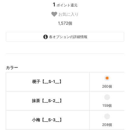
1
ポイント還元
お気に入り
1,572個
各オプションの詳細情報
梔子【__S-1__】
抹茶【__S-2__】
小梅【__S-3__】
カラー
紫芋【__S-4__】
梔子【__S-1__】
青藍【__S-5__】
260個
殿茶【__S-6__】
抹茶【__S-2__】
159個
胡桃【__S-7__】
小梅【__S-3__】
208個