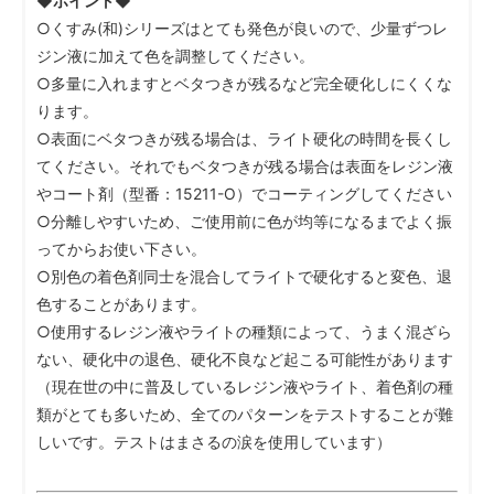
◆ポイント◆
○くすみ(和)シリーズはとても発色が良いので、少量ずつレ
ジン液に加えて色を調整してください。
○多量に入れますとベタつきが残るなど完全硬化しにくくな
ります。
○表面にベタつきが残る場合は、ライト硬化の時間を長くし
てください。それでもベタつきが残る場合は表面をレジン液
やコート剤（型番：15211-O）でコーティングしてください
○分離しやすいため、ご使用前に色が均等になるまでよく振
ってからお使い下さい。
○別色の着色剤同士を混合してライトで硬化すると変色、退
色することがあります。
○使用するレジン液やライトの種類によって、うまく混ざら
ない、硬化中の退色、硬化不良など起こる可能性があります
（現在世の中に普及しているレジン液やライト、着色剤の種
類がとても多いため、全てのパターンをテストすることが難
しいです。テストはまさるの涙を使用しています）