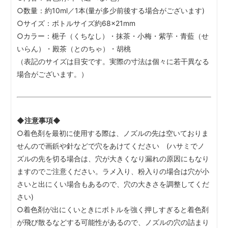
○数量：約10ml／1本(量が多少前後する場合がございます)
○サイズ：ボトルサイズ約68×21mm
○カラー：梔子（くちなし）・抹茶・小梅・紫芋・青藍（せ
いらん）・殿茶（とのちゃ）・胡桃
（表記のサイズは目安です。実際の寸法は個々に若干異なる
場合がございます。）
◆注意事項◆
○着色剤を最初に使用する際は、ノズルの先は空いておりま
せんので画鋲や針などで穴をあけてください (ハサミでノ
ズルの先を切る場合は、穴が大きくなり漏れの原因にもなり
ますのでご注意ください。ラメ入り、粉入りの場合は穴が小
さいと出にくい場合もあるので、穴の大きさを調整してくだ
さい)
○着色剤が出にくいときにボトルを強く押しすぎると着色剤
が飛び散るなどする可能性があるので、ノズルの穴の詰まり