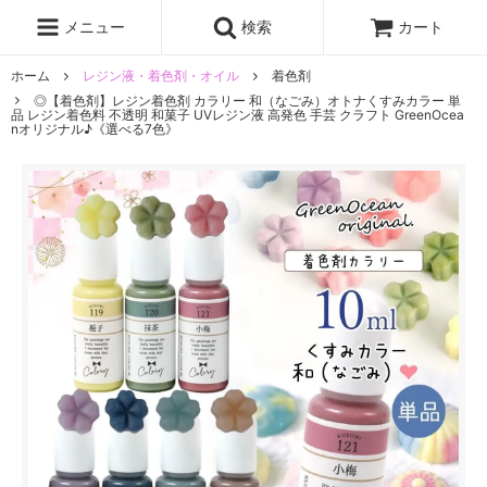
レジン液
まさるの涙
レジンセット
ドロップシール
メニュー
検索
カート
シリコンモールド
盛り専レジン
ホーム
レジン液・着色剤・オイル
着色剤
◎【着色剤】レジン着色剤 カラリー 和（なごみ）オトナくすみカラー 単
品 レジン着色料 不透明 和菓子 UVレジン液 高発色 手芸 クラフト GreenOcea
nオリジナル♪《選べる7色》