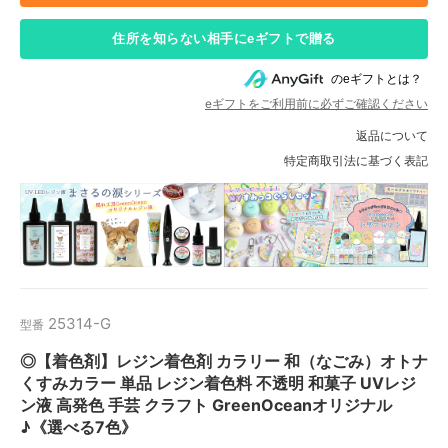
住所を知らない相手にeギフトで贈る
のeギフトとは？
eギフトをご利用前に必ずご確認ください
返品について
特定商取引法に基づく表記
25314-G
型番
◎【着色剤】レジン着色剤 カラリー 和（なごみ）オトナ
くすみカラー 単品 レジン着色料 不透明 和菓子 UVレジ
ン液 高発色 手芸 クラフト GreenOceanオリジナル
♪《選べる7色》