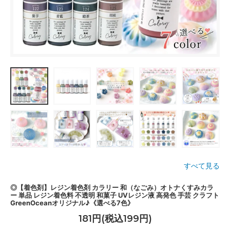
すべて見る
◎【着色剤】レジン着色剤 カラリー 和（なごみ）オトナくすみカラ
ー 単品 レジン着色料 不透明 和菓子 UVレジン液 高発色 手芸 クラフト
GreenOceanオリジナル♪《選べる7色》
181円(税込199円)