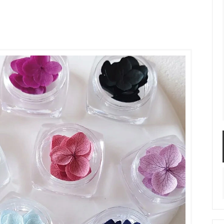
服飾パーツ
ビーズ・パール
袋のレフィル売り場
2024福袋のレフィル売り場
★ミニチュアの世界特集★
訳ありアウトレット
在庫限り・廃盤予定
★
★閉じ込めて楽しむ！かわいいパ
ぐらし立体シールセット★
★レジンでつくるMYすみっコぐら
★