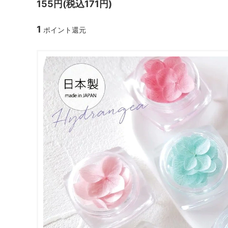
155円(税込171円)
ガラスドーム・ペン・他
＃つくってみたい！
2023福
1
ポイント還元
2025福袋のレフィル売り場
季節の特集
販売用資材・背景紙
★手作りドロップシール特集★
★しろたん
★ゆうパケ送料無料★1000円均一
★すみっコ