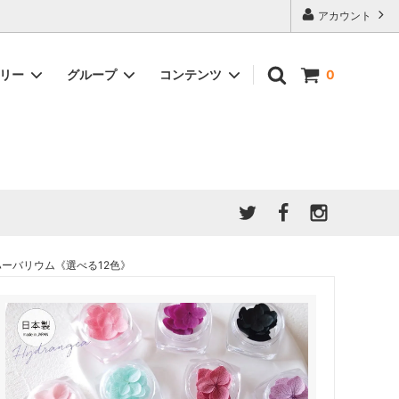
アカウント
ゴリー
グループ
コンテンツ
0
★7/9更新 新商品★
GreenOcean公式の仲間たち
ジンセット
福袋・ガチャ・謎
」結果発
★6/9更新 新商品★
親子でレジン♪クラフト特集
全商品を一気に見る!!
ド
ホイップデコ・粘土
Any giftについて
PADICO
｜保護猫活動
母の日特集
爆盛パック ★お得なまとめ買い特集★
ドライフラワー・押し花
 ハーバリウム《選べる12色》
★クリスマスプレゼント特集★
03！！！
チョコレートシリーズ 対応一覧
★
ーツ
★ミニ文字モールド特集★
ヘア基礎パーツ
＃プレゼントにおすすめ
ミール皿・デコ土台
＃推し活
＃レジン液をさらさらにしたい