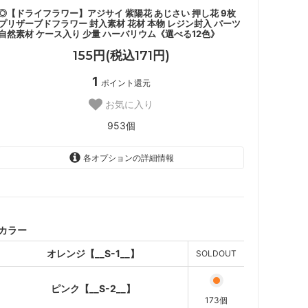
◎【ドライフラワー】アジサイ 紫陽花 あじさい 押し花 9枚
プリザーブドフラワー 封入素材 花材 本物 レジン封入 パーツ
自然素材 ケース入り 少量 ハーバリウム《選べる12色》
155円(税込171円)
1
ポイント還元
お気に入り
953個
各オプションの詳細情報
オレンジ【__S-1__】
SOLD OUT
ピンク【__S-2__】
カラー
カシスピンク【__S-3__】
SOLD OUT
オレンジ【__S-1__】
SOLDOUT
パープル【__S-4__】
ピンク【__S-2__】
ミッドナイトブルー【__S-
173個
5__】