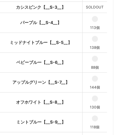
カシスピンク【__S-3__】
SOLDOUT
ベビーブルー【__S-6__】
アップルグリーン【__S-7__】
パープル【__S-4__】
113個
オフホワイト【__S-8__】
ミントブルー【__S-9__】
ミッドナイトブルー【__S-5__】
138個
ストロベリー【__S-10__】
ビューティー【__S-11__】
ベビーブルー【__S-6__】
SOLD OUT
88個
【廃番】ナイトブラック
【__S-12__】
アップルグリーン【__S-7__】
SOLD OUT
144個
オフホワイト【__S-8__】
130個
ミントブルー【__S-9__】
118個