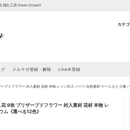
房 Green Ocean!!
カテ
新 新商品★
ョップでのお買い物 注意事項
★7/17更新 新商品★
GreenOcean各店舗の特徴
パラコード
スタートセット・レ
新 新商品★
・注意事項など - 一覧
★6/19更新 新商品★
2025謎福袋「わくわくコンテスト
表
新 新商品★
2026福袋のレフィル売り場
UVライト・道具
シリコン型・モール
集
教えて！レジン液の選び方
ログ
メルマガ登録・解除
Line＠登録
Dレジン液】まさるシリーズ
GreenOceanオリジナルシリーズ♪
クラフト特集
GreenOceanの新たな取り組み
品
★こだわりレジン道具特集★
封入・デコパーツ・シール
ラメ・ホログラム
について
ーブドフラワー 封入素材 花材 本物 レジン封入 パーツ 自然素材 ケース入り 少量
コ土台
高品質メッキパーツ
福袋「わくわくコンテスト」結果発
＼予告／超改良！まさるの涙 ver.
特集★
基本基礎パーツ
★大きな穴のビーズ＆グッズ特集
アクセサリー基礎パ
 9枚 プリザーブドフラワー 封入素材 花材 本物 レ
＃ラッピング
リウム《選べる12色》
チャーム
空枠・フレーム
に買う？
＃自分でモールドつくりたい
ーモールド用フィルム
＃鉱石ストーンモールド