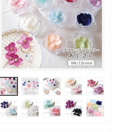
その他・雑貨
2024夏の福袋のレフィル売り場
★プレミアムシールシリーズ★
ラッピング・サービス
ーツ特集★
キャンディバッグの素の説明書
しセット
立体シール