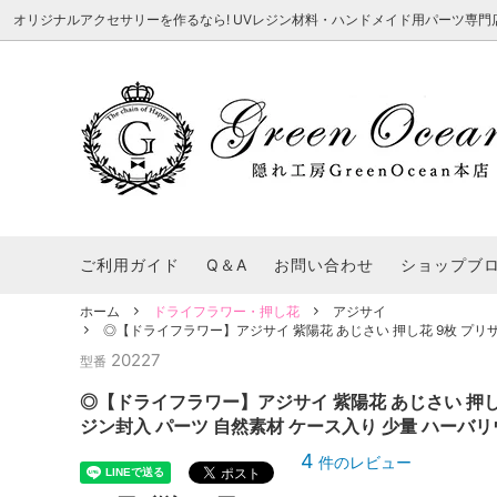
オリジナルアクセサリーを作るなら! UVレジン材料・ハンドメイド用パーツ専門店 隠れ工
★8/3更新 新商品★
■本店で買うとこんないいこと■
★7/24更
Ｑ＆Ａ/シ
2026謎福袋
★7/3更新 新商品★
コンテスト結果発表 - 一覧
★6/24更
福袋 作品例
★6/3更新 新商品★
★5/25更
レジン液・着色剤・オイル
カラリー大辞典
シール帳特
ご利用ガイド
Q＆A
お問い合わせ
ショップブ
★今これが買い！イチオシアイテム★
【UV-LE
パラコードクラフト特集
スクイーズ
★Resin Club（レジンクラブ）★
送料無料商
ホーム
ドライフラワー・押し花
アジサイ
着色パウダー
◎【ドライフラワー】アジサイ 紫陽花 あじさい 押し花 9枚 プリザ
初心者さんも楽しくハンドメイド♪特集
おすすめデ
ふにゃふにゃ動く、謎の生き物を作ってみ
2026謎
20227
型番
た。
表
★スクイーズ特集★
ストーン・ビジュー
★スイーツ
◎【ドライフラワー】アジサイ 紫陽花 あじさい 押し花
★猫モールド＆パーツ特集★
＃お急ぎ便
ジン封入 パーツ 自然素材 ケース入り 少量 ハーバ
キーホルダー基礎パーツ
＃レジン液迷ったらコレ！
＃初心者な
4
件のレビュー
＃文字・数字モールド
＃シェイカ