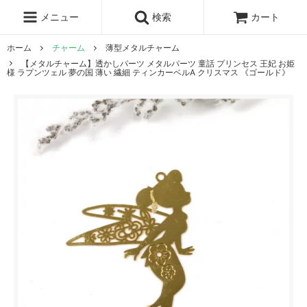
レジン液
まさるの涙
レジンセット
ドロップシール
メニュー
検索
カート
シリコンモールド
盛り専レジン
ホーム
チャーム
薄型メタルチャーム
【メタルチャーム】透かしパーツ メタルパーツ 童話 プリンセス 王妃 お姫
様 ラプンツェル 夢の国 薄い 繊細 ティンカーベルA クリスマス 《ゴールド》