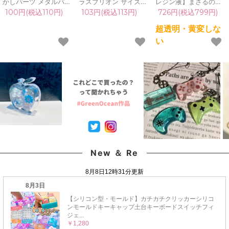
かしパーツ メタルパー
ラスブリオン サイズ
レジン液】まさるの涙
ツ 童話 ウサギ ワンダ
mix レジン封入素材 オ
ver.03 超透明 70g 初心
100円(税込110円)
103円(税込113円)
726円(税込799円)
ーランド プリンセス 王
ーロラ 封入パーツ ガラ
者 作家 コーティング
妃 お姫様 シンデレラ
ス粒 ガラス玉 ビーズ
ハード 黄変しない 高品
超透明・黄変しな
人魚姫 ティンカーベル
シェイカー デコパーツ
質 クリア 猫 UVレジン
い
夢の国 薄い 繊細 ラプ
カラフル キラキラ 手芸
液 安い おすすめ
ンツェル 《ゴールド》
クラフト 《選べる15
GreenOcean
色》
New ＆ Re