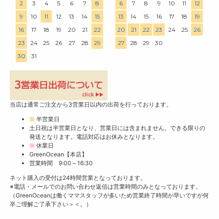
2
3
4
5
6
7
8
6
7
8
9
10
11
12
9
10
11
12
13
14
15
13
14
15
16
17
18
19
16
17
18
19
20
21
22
20
21
22
23
24
25
26
23
24
25
26
27
28
29
27
28
29
30
30
31
当店は通常ご注文から3営業日以内の出荷を行っております。
■
半営業日
土日祝は半営業日となり、営業日には含まれません。できる限りの
発送となります。電話対応はお休みとなります。
■
休業日
GreenOcean【本店】
営業時間 9:00～16:30
ネット購入の受付は24時間営業となっております。
※電話・メールでのお問い合わせ返信は営業時間のみとなっております。
（GreenOceanは働くママスタッフが多いため営業終了時間が早いですが何
卒ご理解ご了承下さい＞＜。）