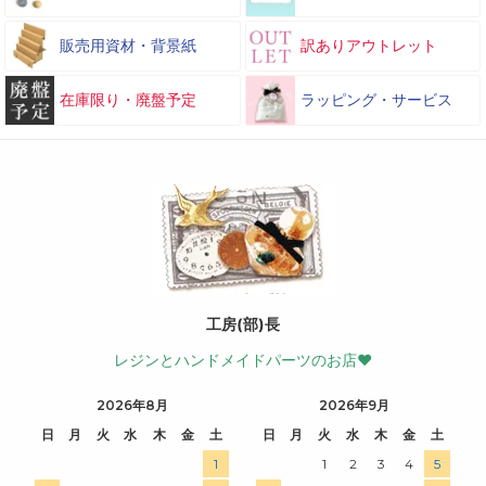
販売用資材・背景紙
訳ありアウトレット
在庫限り・廃盤予定
ラッピング・サービス
工房(部)長
レジンとハンドメイドパーツのお店♥
2026年8月
2026年9月
日
月
火
水
木
金
土
日
月
火
水
木
金
土
1
1
2
3
4
5