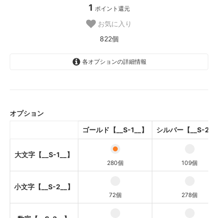
1
ポイント還元
お気に入り
822個
各オプションの詳細情報
大文字【__S-1__】
小文字【__S-2__】
オプション
数字【__S-3__】
ゴールド【__S-1__】
シルバー【__S-2__
大文字【__S-1__】
大文字【__S-1__】
小文字【__S-2__】
280個
109個
数字【__S-3__】
小文字【__S-2__】
72個
278個