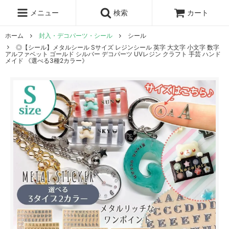
レジン液
まさるの涙
レジンセット
ドロップシール
メニュー
検索
カート
シリコンモールド
盛り専レジン
ホーム
封入・デコパーツ・シール
シール
◎【シール】メタルシール Sサイズ レジンシール 英字 大文字 小文字 数字
アルファベット ゴールド シルバー デコパーツ UVレジン クラフト 手芸 ハンド
メイド 《選べる3種2カラー》