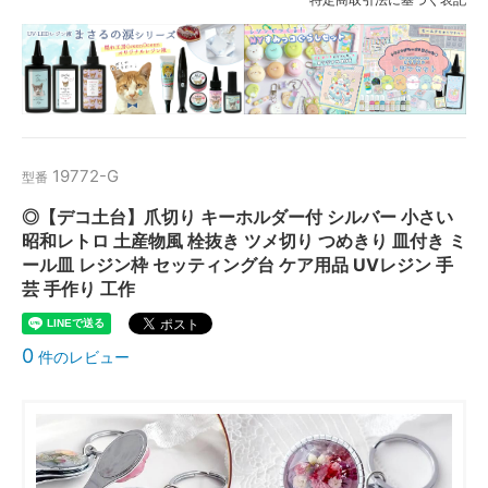
19772-G
型番
◎【デコ土台】爪切り キーホルダー付 シルバー 小さい
昭和レトロ 土産物風 栓抜き ツメ切り つめきり 皿付き ミ
ール皿 レジン枠 セッティング台 ケア用品 UVレジン 手
芸 手作り 工作
0
件のレビュー