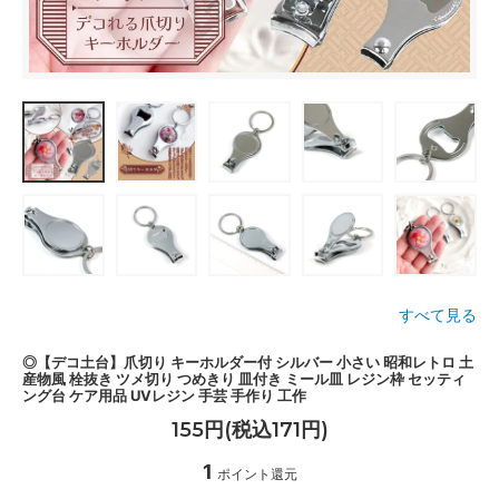
すべて見る
◎【デコ土台】爪切り キーホルダー付 シルバー 小さい 昭和レトロ 土
産物風 栓抜き ツメ切り つめきり 皿付き ミール皿 レジン枠 セッティ
ング台 ケア用品 UVレジン 手芸 手作り 工作
155円(税込171円)
1
ポイント還元