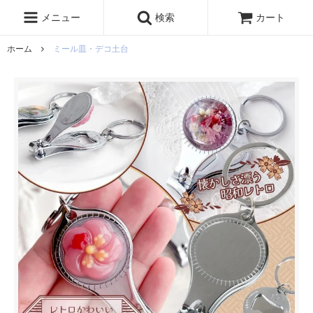
レジン液
まさるの涙
レジンセット
ドロップシール
メニュー
検索
カート
シリコンモールド
盛り専レジン
ホーム
ミール皿・デコ土台