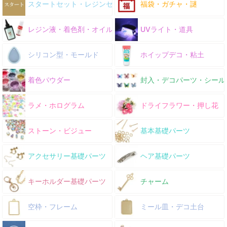
スタートセット・レジンセット
福袋・ガチャ・謎
レジン液・着色剤・オイル
UVライト・道具
シリコン型・モールド
ホイップデコ・粘土
着色パウダー
封入・デコパーツ・シール
ラメ・ホログラム
ドライフラワー・押し花
ストーン・ビジュー
基本基礎パーツ
アクセサリー基礎パーツ
ヘア基礎パーツ
キーホルダー基礎パーツ
チャーム
空枠・フレーム
ミール皿・デコ土台