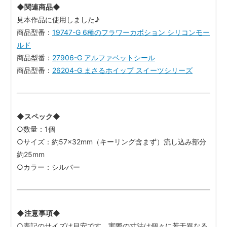
◆関連商品◆
見本作品に使用しました♪
商品型番：
19747-G 6種のフラワーカボション シリコンモー
ルド
商品型番：
27906-G アルファベットシール
商品型番：
26204-G まさるホイップ スイーツシリーズ
◆スペック◆
○数量：1個
○サイズ：約57×32mm（キーリング含まず）流し込み部分
約25mm
○カラー：シルバー
◆注意事項◆
○表記のサイズは目安です。実際の寸法は個々に若干異なる