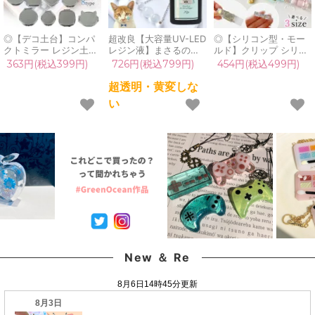
◎【デコ土台】コンパ
超改良【大容量UV-LED
◎【シリコン型・モー
クトミラー レジン土台
レジン液】まさるの涙
ルド】クリップ シリコ
両面ミラー 手鏡 シルバ
ver.03 超透明 70g 初心
ンモールド 金具付き レ
363円(税込399円)
726円(税込799円)
454円(税込499円)
ー セッティング台 ラウ
者 作家 コーティング
ジンキット レジン型 セ
ンド サークル 正方形
ハード 黄変しない 高品
ット 立体 3d 洗濯バサ
超透明・黄変しな
ハート 猫 写真 推し活
質 クリア 猫 UVレジン
ミ 洗濯ばさみ 文具 ピ
い
UVレジン 工作 手芸 ク
液 安い おすすめ
ンチ LED UVレジン ク
ラフト《選べる8種》
GreenOcean
ラフト 工作《選べる3
サイズ》
New ＆ Re