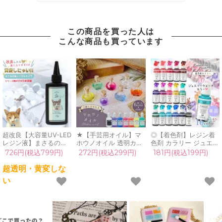
この商品を買った人は
こんな商品も買っています
超改良【大容量UV-LED
★【手芸用オイル】マ
◎【着色剤】レジン着
レジン液】まさるの涙
ホウノオイル 透明カラ
色剤 カラリー ジュエリ
ver.03 超透明 70g 初心
ータイプ 30ml 2層 カ
ーウォーターカラー 単
726円(税込799円)
272円(税込299円)
181円(税込199円)
者 作家 コーティング
ラー 魔法のオイル シェ
品 レジン着色料 定番
ハード 黄変しない 高品
イカー 推し活 色 UVレ
クリア 透明 宝石 UVレ
超透明・黄変しな
質 クリア 猫 UVレジン
ジン クラフト
ジン液 高発色 クラフト
い
液 安い おすすめ
GreenOceanオリジナ
GreenOceanオリジナ
GreenOcean
ル♪《選べる7種》
ル♪《選べる16色》