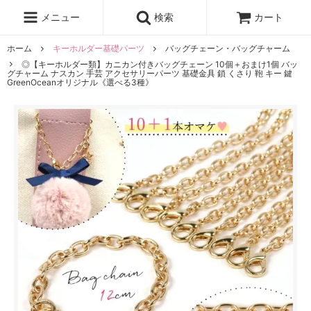
レジン液
まさるの涙
レジンセット
ドロップシール
メニュー
検索
カート
シリコンモールド
盛り専レジン
ホーム
キーホルダー基礎パーツ
バッグチェーン・バッグチャーム
◎【キーホルダー類】カニカン付きバッグチェーン 10個＋おまけ1個 バッ
グチャーム ナスカン 手芸 アクセサリーパーツ 基礎金具 鎖 くさり 鞄 キー 鍵
GreenOceanオリジナル《選べる3種》