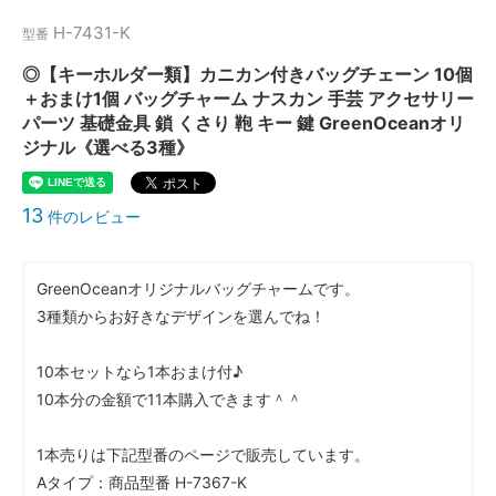
H-7431-K
型番
◎【キーホルダー類】カニカン付きバッグチェーン 10個
＋おまけ1個 バッグチャーム ナスカン 手芸 アクセサリー
パーツ 基礎金具 鎖 くさり 鞄 キー 鍵 GreenOceanオリ
ジナル《選べる3種》
13
件のレビュー
GreenOceanオリジナルバッグチャームです。
3種類からお好きなデザインを選んでね！
10本セットなら1本おまけ付♪
10本分の金額で11本購入できます＾＾
1本売りは下記型番のページで販売しています。
Aタイプ：商品型番 H-7367-K