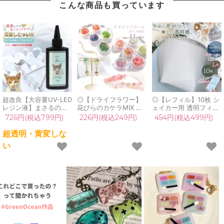
こんな商品も買っています
超改良【大容量UV-LED
◎【ドライフラワー】
◎【レフィル】10枚 シ
レジン液】まさるの涙
花びらのカケラMIX レ
ェイカー用 透明フィル
ver.03 超透明 70g 初心
ジン封入 レジン用花材
ム L判 セット 透明シー
726円(税込799円)
226円(税込249円)
454円(税込499円)
者 作家 コーティング
小花 小さい ミックス
ト カシャカシャ 専用
ハード 黄変しない 高品
本物 押し花 欠片 小分
上質 保護フィルム pp
超透明・黄変しな
質 クリア 猫 UVレジン
け 少量 細かい ケース
シート プラ板 シャカシ
い
液 安い おすすめ
入り ネイル 封入パーツ
ャカ レジン クラフト
GreenOcean
アクセサリー 手芸《選
シール帳 シリコンモー
べる11種》
ルド