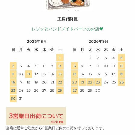
工房(部)長
レジンとハンドメイドパーツのお店♥
2026年8月
2026年9月
日
月
火
水
木
金
土
日
月
火
水
木
金
土
1
1
2
3
4
5
2
3
4
5
6
7
8
6
7
8
9
10
11
12
9
10
11
12
13
14
15
13
14
15
16
17
18
19
16
17
18
19
20
21
22
20
21
22
23
24
25
26
23
24
25
26
27
28
29
27
28
29
30
30
31
当店は通常ご注文から3営業日以内の出荷を行っております。