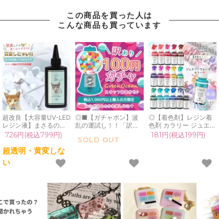
この商品を買った人は
こんな商品も買っています
超改良【大容量UV-LED
◎■【ガチャポン】波
◎【着色剤】レジン着
レジン液】まさるの涙
乱の運試し！！「訳あ
色剤 カラリー ジュエリ
ver.03 超透明 70g 初心
り」100円ガチャ！1注
ーウォーターカラー 単
726円(税込799円)
181円(税込199円)
SOLD OUT
者 作家 コーティング
文につき1つだけよ♪毎
品 レジン着色料 定番
ハード 黄変しない 高品
回買えるよ[お楽しみ,お
クリア 透明 宝石 UVレ
超透明・黄変しな
質 クリア 猫 UVレジン
まかせ,ドキドキ,手芸パ
ジン液 高発色 クラフト
い
液 安い おすすめ
ーツ,雑貨,アクセサリー
GreenOceanオリジナ
GreenOcean
パーツ,ガチャガチャ,
ル♪《選べる16色》
謎,わけあり]