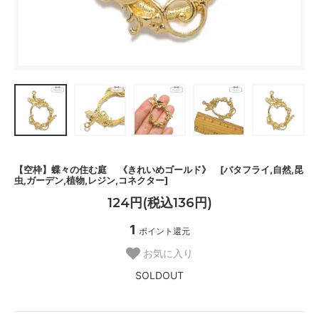
【空枠】蝶々の住む庭 《きれいめゴールド》 [バタフライ,自然,昆
虫,ガーデン,植物,レジン,コネクター]
124円(税込136円)
1
ポイント還元
お気に入り
SOLDOUT