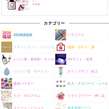
カテゴリー
2026謎福袋
パラコード
スタートセット・レジンセット
福袋・ガチャ・謎
レジン液・着色剤・オイル
UVライト・道具
シリコン型・モールド
ホイップデコ・粘土
着色パウダー
封入・デコパーツ・シール
ラメ・ホログラム
ドライフラワー・押し花
ストーン・ビジュー
基本基礎パーツ