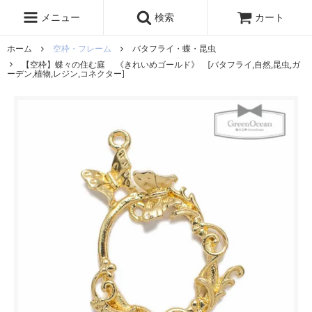
レジン液
まさるの涙
レジンセット
ドロップシール
メニュー
検索
カート
シリコンモールド
盛り専レジン
ホーム
空枠・フレーム
バタフライ・蝶・昆虫
【空枠】蝶々の住む庭 《きれいめゴールド》 [バタフライ,自然,昆虫,ガ
ーデン,植物,レジン,コネクター]