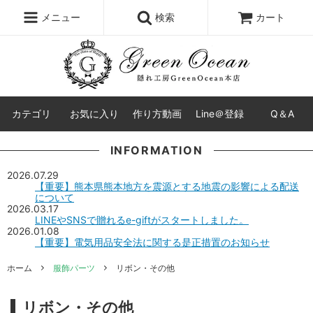
レジン液
まさるの涙
レジンセット
ドロップシール
メニュー
検索
カート
シリコンモールド
盛り専レジン
カテゴリ
お気に入り
作り方動画
Line＠登録
Q＆A
INFORMATION
2026.07.29
【重要】熊本県熊本地方を震源とする地震の影響による配送
について
2026.03.17
LINEやSNSで贈れるe-giftがスタートしました。
2026.01.08
【重要】電気用品安全法に関する是正措置のお知らせ
ホーム
服飾パーツ
リボン・その他
リボン・その他