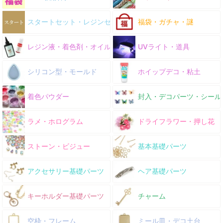
スタートセット・レジンセット
福袋・ガチャ・謎
レジン液・着色剤・オイル
UVライト・道具
シリコン型・モールド
ホイップデコ・粘土
着色パウダー
封入・デコパーツ・シール
ラメ・ホログラム
ドライフラワー・押し花
ストーン・ビジュー
基本基礎パーツ
アクセサリー基礎パーツ
ヘア基礎パーツ
キーホルダー基礎パーツ
チャーム
空枠・フレーム
ミール皿・デコ土台