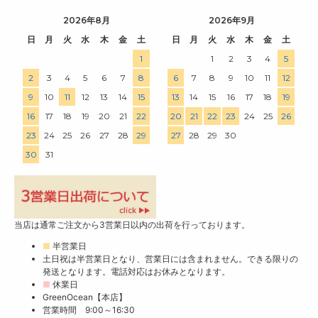
2026年8月
2026年9月
日
月
火
水
木
金
土
日
月
火
水
木
金
土
1
1
2
3
4
5
2
3
4
5
6
7
8
6
7
8
9
10
11
12
9
10
11
12
13
14
15
13
14
15
16
17
18
19
16
17
18
19
20
21
22
20
21
22
23
24
25
26
23
24
25
26
27
28
29
27
28
29
30
30
31
当店は通常ご注文から3営業日以内の出荷を行っております。
■
半営業日
土日祝は半営業日となり、営業日には含まれません。できる限りの
発送となります。電話対応はお休みとなります。
■
休業日
GreenOcean【本店】
営業時間 9:00～16:30