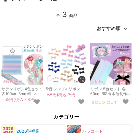
3
全
商品
サテンリボン4色セット
5個 シンプルリボン
リボン 5色セット 各
各100cm 3mm幅 レフ
60cm BIG香水瓶制作
68円(税込75円)
ィル リフィル りぼん
立体香水瓶制作 アクセ
135円(税込149円)
SOLD OUT
エメラルドグリーン パ
サリー 手芸 手作り ハ
ープル ライトブルー ピ
ンドメイド 資材 グログ
ンク パステル 替え キ
ランリボン
カテゴリー
ャンディ 飴 バルーン
風船
2026謎福袋
パラコード