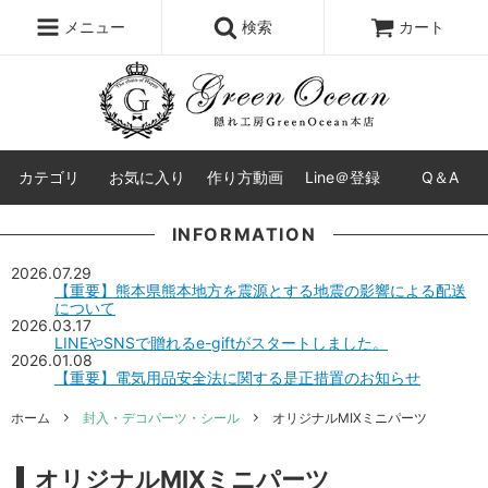
レジン液
まさるの涙
レジンセット
ドロップシール
メニュー
検索
カート
シリコンモールド
盛り専レジン
カテゴリ
お気に入り
作り方動画
Line＠登録
Q＆A
INFORMATION
2026.07.29
【重要】熊本県熊本地方を震源とする地震の影響による配送
について
2026.03.17
LINEやSNSで贈れるe-giftがスタートしました。
2026.01.08
【重要】電気用品安全法に関する是正措置のお知らせ
ホーム
封入・デコパーツ・シール
オリジナルMIXミニパーツ
オリジナルMIXミニパーツ