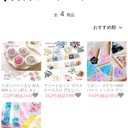
4
全
商品
リボンパーツ入り 封入
アソートセット 12マス
リボン・フラワーMIX
MIX レジン封入 ネイル
ケース入り 穴なしパー
パーツ ミックス アソー
パーツ ネイル用品 オー
ル プラビジュー 天然石
ト セット レジン封入素
222円(税込244円)
362円(税込398円)
345円(税込380円)
ロラ りぼん 穴無しパー
シェル 12マスケース入
材 貼り付けパーツ プラ
ル ブリオン デコパーツ
り レジン封入 ネイルパ
パーツ りぼん バラ 蝶
キラキラ カシャカシャ
ーツ ネイル用品 デコパ
花 オーロラカラー UV
手芸 クラフト クリスマ
ーツ 手芸 クラフト ク
レジン 手芸 クラフト
ス
リスマス