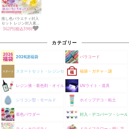
推し色バラエティ封入
セット レジン封入素材
封入パーツ デコパーツ
362円(税込398円)
スライス封入 ビジュー
ケース入り 容器 シェイ
カー シャカシャカ 推し
カテゴリー
活 UVレジン 手芸 クラ
フト
2026謎福袋
パラコード
スタートセット・レジンセット
福袋・ガチャ・謎
レジン液・着色剤・オイル
UVライト・道具
シリコン型・モールド
ホイップデコ・粘土
着色パウダー
封入・デコパーツ・シール
ラメ・ホログラム
ドライフラワー・押し花