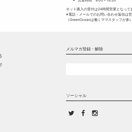
営業時間 9:00～16:30
ネット購入の受付は24時間営業となって
※電話・メールでのお問い合わせ返信は
（GreenOceanは働くママスタッフ
メルマガ登録・解除
る
せ
ソーシャル