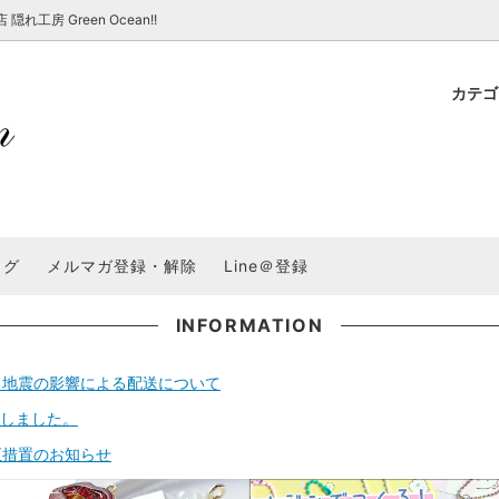
房 Green Ocean!!
カテ
新 新商品★
ョップでのお買い物 注意事項
★7/17更新 新商品★
GreenOcean各店舗の特徴
パラコード
スタートセット・レ
新 新商品★
・注意事項など - 一覧
★6/19更新 新商品★
2025謎福袋「わくわくコンテスト
表
新 新商品★
2026福袋のレフィル売り場
UVライト・道具
シリコン型・モール
集
教えて！レジン液の選び方
ログ
メルマガ登録・解除
Line＠登録
Dレジン液】まさるシリーズ
GreenOceanオリジナルシリーズ♪
クラフト特集
GreenOceanの新たな取り組み
品
★こだわりレジン道具特集★
封入・デコパーツ・シール
ラメ・ホログラム
について
INFORMATION
コ土台
高品質メッキパーツ
福袋「わくわくコンテスト」結果発
＼予告／超改良！まさるの涙 ver.
る地震の影響による配送について
特集★
基本基礎パーツ
★大きな穴のビーズ＆グッズ特集
アクセサリー基礎パ
ートしました。
＃ラッピング
チャーム
空枠・フレーム
正措置のお知らせ
に買う？
＃自分でモールドつくりたい
ーモールド用フィルム
＃鉱石ストーンモールド