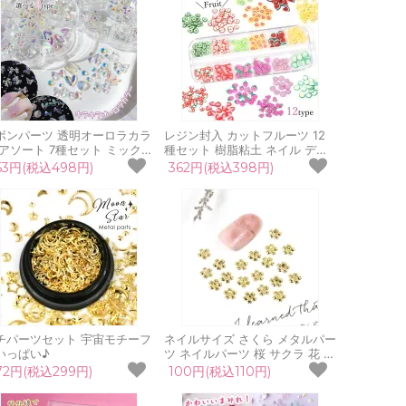
ボンパーツ 透明オーロラカラ
レジン封入 カットフルーツ 12
 アソート 7種セット ミックス
種セット 樹脂粘土 ネイル デコ
ジン封入素材 貼り付けパーツ
輪切り 貼 スライス棒 シェイカ
53円(税込498円)
362円(税込398円)
ース入り プラパーツ りぼん
ーモールドに 果物 食べ物 手芸
 貝 UVレジン クラフト
カシャカシャ ケース入り
チパーツセット 宇宙モチーフ
ネイルサイズ さくら メタルパー
いっぱい♪
ツ ネイルパーツ 桜 サクラ 花 フ
ラワー 春 植物 ネイルアート ジ
72円(税込299円)
100円(税込110円)
ェルネイル デコ レジン封入 ネ
イル用品 手芸 クラフト