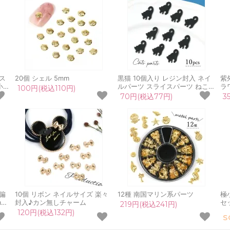
ス
20個 シェル 5mm
黒猫 10個入り レジン封入 ネイ
紫
小さ
ルパーツ スライスパーツ ねこ
ラ
100円(税込110円)
イ
ネコ キャット アニマル 動物 ネ
ツ
70円(税込77円)
3
クラ
イル用品 デコパーツ カシャカシ
化
ャ 手芸 クラフト
リ
ネ
偏
10個 リボン ネイルサイズ 楽々
12種 南国マリン系パーツ
極
mm
封入♪カン無しチャーム
セ
219円(税込241円)
 カ
ツ
120円(税込132円)
S
素材
デ
ラ