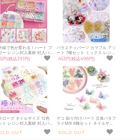
外線で色が変わる！ハート フ
バラエティパーツ カラフル アソ
ワー レジン封入素材 封入パー
ート 7種セット ミックス レジン
 シェイカー デコパーツ 色変
封入素材 ケース入り プラパーツ
55円(税込391円)
453円(税込498円)
 太陽光 UV 穴なしパール ブ
ブリオン リボン 半球パール シ
オン MIX パステルカラー 花
ェイカー UVレジン クラフト
イル
小ローズ ネイルサイズ 12色
デコ 貼り付けパーツ 立体バタフ
ット レジン封入素材 封入パー
ライMIX 6種セット ネイルサイ
 小さい バラ 薔薇 お花 ネイル
ズ ネイルパーツ デコパーツ ア
OLD OUT
SOLD OUT
コパーツ ケース入り 容器 プ
クリルパーツ 蝶々ちょうちょ レ
パーツ デコパーツ UVレジン
ジンデコ 手芸 貼り付け カボシ