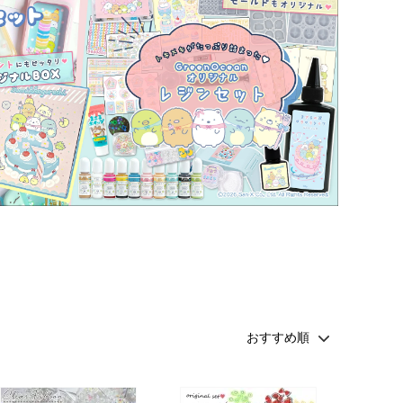
その他・雑貨
2024夏の福袋のレフィル売り場
★プレミアムシールシリーズ★
ラッピング・サービス
ーツ特集★
キャンディバッグの素の説明書
しセット
立体シール