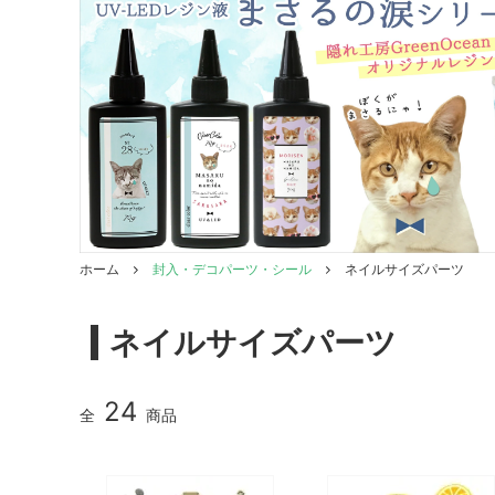
ガラスドーム・ペン・他
＃つくってみたい！
2023福
2025福袋のレフィル売り場
季節の特集
販売用資材・背景紙
★手作りドロップシール特集★
★しろたん
★ゆうパケ送料無料★1000円均一
★すみっコ
ホーム
封入・デコパーツ・シール
ネイルサイズパーツ
ネイルサイズパーツ
24
全
商品