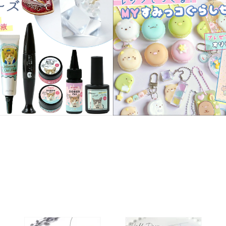
服飾パーツ
ビーズ・パール
袋のレフィル売り場
2024福袋のレフィル売り場
★ミニチュアの世界特集★
訳ありアウトレット
在庫限り・廃盤予定
★
★閉じ込めて楽しむ！かわいいパ
ぐらし立体シールセット★
★レジンでつくるMYすみっコぐら
★