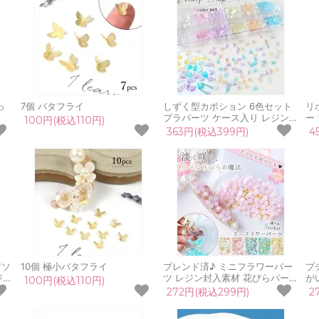
っ
7個 バタフライ
しずく型カボション 6色セット
リ
プラパーツ ケース入り レジン封
ー
100円(税込110円)
入素材 雫型 水滴 ドロップ ミッ
レ
363円(税込399円)
4
クス 穴なしビーズ 容器 シェイ
ケ
カー シャカシャカ 貼り付け UV
蝶
レジン クラフト
アソ
10個 極小バタフライ
ブレンド済♪ ミニフラワーパー
プ
ジン
ツ レジン封入素材 花びらパーツ
が
100円(税込110円)
ース
ブリオン パール ミックス シェ
272円(税込299円)
2
パ
イカー ネイル キラキラ カシャ
ト
カシャ UVレジン 手芸 クラフト