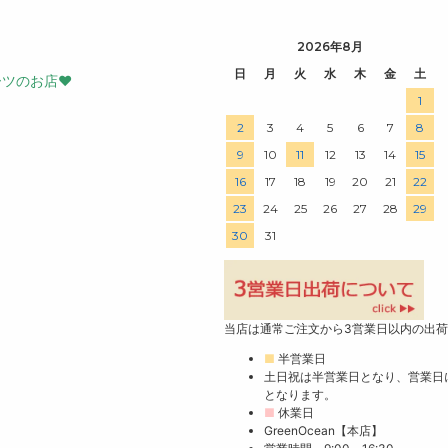
手
2026年8月
日
月
火
水
木
金
土
ーツのお店♥
1
2
3
4
5
6
7
8
9
10
11
12
13
14
15
16
17
18
19
20
21
22
23
24
25
26
27
28
29
30
31
当店は通常ご注文から3営業日以内の出
■
半営業日
土日祝は半営業日となり、営業日
となります。
■
休業日
GreenOcean【本店】