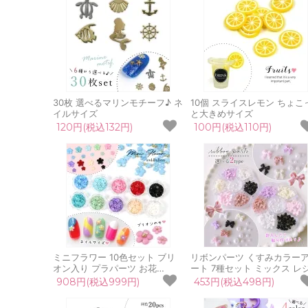
30枚 選べるマリンモチーフ♪ ネ
10個 スライスレモン ちょこ
イルサイズ
と大きめサイズ
120円(税込132円)
100円(税込110円)
ミニフラワー 10色セット ブリ
リボンパーツ くすみカラー
オン入り プラパーツ お花
ート 7種セット ミックス レ
flower カボション 貼付け デコ
封入素材 貼り付けパーツ ケ
908円(税込999円)
453円(税込498円)
レジン封入 クラフト 手芸 ネイ
入り プラパーツ りぼん 半球
ル 推し活
ール UVレジン 手芸 クラフ