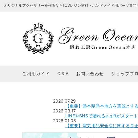
オリジナルアクセサリーを作るなら! UVレジン材料・ハンドメイド用パーツ専門店 隠れ工
★8/3更新 新商品★
■本店で買うとこんないいこと■
★7/24更
Ｑ＆Ａ/シ
2026謎福袋
★7/3更新 新商品★
コンテスト結果発表 - 一覧
★6/24更
福袋 作品例
★6/3更新 新商品★
★5/25更
レジン液・着色剤・オイル
カラリー大辞典
シール帳特
ご利用ガイド
Q＆A
お問い合わせ
ショップブ
★今これが買い！イチオシアイテム★
【UV-LE
パラコードクラフト特集
スクイーズ
★Resin Club（レジンクラブ）★
送料無料商
着色パウダー
初心者さんも楽しくハンドメイド♪特集
おすすめデ
ふにゃふにゃ動く、謎の生き物を作ってみ
2026謎
2026.07.29
た。
表
【重要】熊本県熊本地方を震源とす
★スクイーズ特集★
ストーン・ビジュー
★スイーツ
2026.03.17
LINEやSNSで贈れるe-giftがスタ
★猫モールド＆パーツ特集★
＃お急ぎ便
2026.01.08
キーホルダー基礎パーツ
【重要】電気用品安全法に関する是
＃レジン液迷ったらコレ！
＃初心者な
＃文字・数字モールド
＃シェイカ