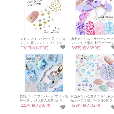
シェル ネイルパーツ 貝 sea 海
極小アクリルフラワーミック
マリン 夏 ハワイ メタルチャー
レジン封入素材 封入パーツ 
ム レジン封入 手芸 ジェルネイ
い プラパーツ お花 ネイルサ
100円(税込110円)
345円(税込380円)
ル クラフト UVレジン
ズ 貼付けパーツ UVレジン 
フト 手芸
貝殻パーツ プラパーツ マリンモ
水面みたいな輝き♪ キラキラ
チーフ レジン封入素材 貼り付け
光オーロラ星パーツ 20個 6
パーツ 海 シェル イルカ 夏 パー
デコパーツ 水面 波石 スター
225円(税込248円)
120円(税込132円)
ル マーメイド ホログラム UVレ
ボション 貼付け レジン封入
ジン 手芸 クラフト
ネイル クラフト 手芸