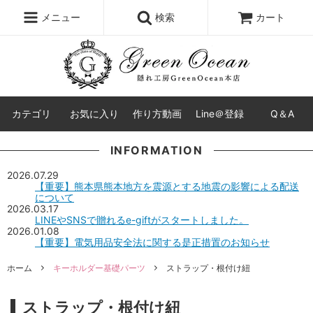
レジン液
まさるの涙
レジンセット
ドロップシール
メニュー
検索
カート
シリコンモールド
盛り専レジン
カテゴリ
お気に入り
作り方動画
Line＠登録
Q＆A
INFORMATION
2026.07.29
【重要】熊本県熊本地方を震源とする地震の影響による配送
について
2026.03.17
LINEやSNSで贈れるe-giftがスタートしました。
2026.01.08
【重要】電気用品安全法に関する是正措置のお知らせ
ホーム
キーホルダー基礎パーツ
ストラップ・根付け紐
ストラップ・根付け紐