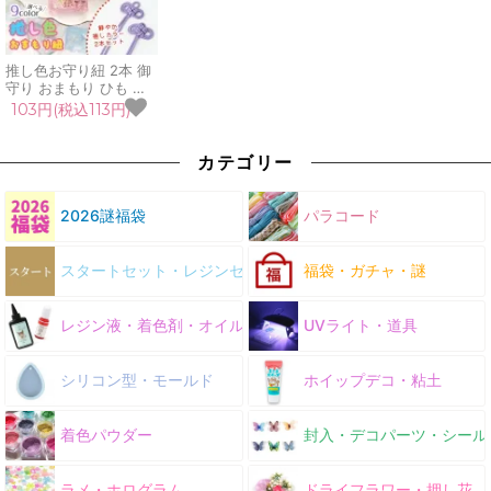
推し色お守り紐 2本 御
守り おまもり ひも 推
し活グッズ パーツ 手作
103円(税込113円)
り 和風 日本 めがね結
び 二重 叶結び 受験 合
格祈願 材料 資材 UVレ
カテゴリー
ジン 手芸 クラフト
2026謎福袋
パラコード
スタートセット・レジンセット
福袋・ガチャ・謎
レジン液・着色剤・オイル
UVライト・道具
シリコン型・モールド
ホイップデコ・粘土
着色パウダー
封入・デコパーツ・シール
ラメ・ホログラム
ドライフラワー・押し花