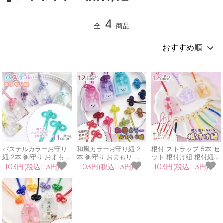
4
全
商品
パステルカラーお守り
和風カラーお守り紐 2
根付 ストラップ 5本 セ
紐 2本 御守り おまもり
本 御守り おまもり ひ
ット 根付け紐 根付紐
ひも パーツ 手作り 和
も パーツ 手作り 日本
御守り おまもり お守り
103円(税込113円)
103円(税込113円)
103円(税込113円)
風 日本 めがね結び 二
めがね結び 二重 叶結び
パーツ 手作り 日本 試
重 叶結び 受験 合格祈
試合 部活 受験 合格祈
合 部活 受験 合格祈願
願 材料 資材 UVレジン
願 材料 資材 UVレジン
材料 資材 UVレジン 手
手芸 クラフト
手芸 クラフト
芸 クラフト