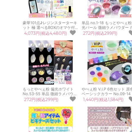
豪華101点♪レジンスターターキ
単品 no.1-18 もっとやべぇ粉
ット 極 選べるBOXのオマケ付
光パール 微細ラメパウダー 
UVレジン モールド 封入 初心者
ぷりBIGケース入り♪ レジン
4,073円(税込4,480円)
272円(税込299円)
スターターセット スタートセッ
着色剤 着色料 ミラーパウダ
ト プレゼント ギフト クリスマ
カラー 微粒子 ネイル
ス
もっとやべぇ粉 偏光ホワイト
やべぇ粉 V.I.P 6色セット 原
No.53-55 単品 微細ラメパウダ
ベーシックカラー No.09-14
ー たっぷりBIGケース入り♪ 白
細ラメパウダー ビップ 高級
272円(税込299円)
1,440円(税込1,584円)
レジン液 着色剤 着色料 カラー
リッチ レジン液 着色剤 着色
微粒子 手芸 ネイル
カラー 微粒子 UVレジン 手
ネイル