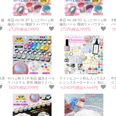
 偏
単品 no.19-37 もっとやべぇ粉
単品 no.38-52 もっとやべぇ粉
4
たっ
偏光パール 微細ラメパウダー た
偏光パール 微細ラメパウダー た
パ
液
っぷりBIGケース入り♪ レジン液
っぷりBIGケース入り♪ レジン液
り
272円(税込299円)
272円(税込299円)
9
ー
着色剤 着色料 ミラーパウダー
着色剤 着色料 ミラーパウダー
色
カラー 微粒子 ネイル
カラー 微粒子 ネイル
ラ
ル
色系
やべぇ粉 V.I.P 単品 偏光オーロ
ライトもコート剤も入ってる♪
中
 微
ラ パステル 原色 微細ラメパウ
レジンスターターキット 初心者
リ
感
ダー ビップ 高級感 リッチ レジ
説明書 豪華 アクセサリー 子供
ジン型 セット
363円(税込399円)
4,040円(税込4,444円)
1
料
ン液 着色剤 着色料 カラー 微粒
女の子 女子 高学年 中学生 大人
バ
芸
子 UVレジン 手芸 ネイル
プレゼント 送料無料
フ