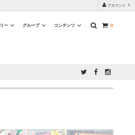
アカウント
ゴリー
グループ
コンテンツ
0
★7/9更新 新商品★
GreenOcean公式の仲間たち
ジンセット
福袋・ガチャ・謎
」結果発
★6/9更新 新商品★
親子でレジン♪クラフト特集
全商品を一気に見る!!
ド
ホイップデコ・粘土
Any giftについて
PADICO
｜保護猫活動
母の日特集
爆盛パック ★お得なまとめ買い特集★
ドライフラワー・押し花
★クリスマスプレゼント特集★
03！！！
チョコレートシリーズ 対応一覧
★
ーツ
★ミニ文字モールド特集★
ヘア基礎パーツ
＃プレゼントにおすすめ
ミール皿・デコ土台
＃推し活
＃レジン液をさらさらにしたい