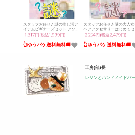
スタッフお任せ♪ 謎の推し活ア
スタッフお任せ♪ 謎の大人女
イテムビギナーズセット アソー
ヘアアクセサリーはじめてセ
ト ランダム 詰め合わせ うちわ
ト アソート ランダム 詰め合
1,817円(税込1,999円)
2,254円(税込2,479円)
シェイカー パーツ キット
せ バレッタ クリップ キット
GreenOcean
GreenOcean
👆ゆうパケ送料無料🚚
👆ゆうパケ送料無料🚚
工房(部)長
レジンとハンドメイドパ