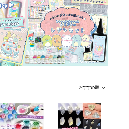
その他・雑貨
2024夏の福袋のレフィル売り場
★プレミアムシールシリーズ★
ラッピング・サービス
ーツ特集★
キャンディバッグの素の説明書
しセット
立体シール