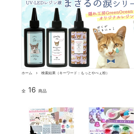
ガラスドーム・ペン・他
＃つくってみたい！
2023福
2025福袋のレフィル売り場
季節の特集
販売用資材・背景紙
★手作りドロップシール特集★
★しろたん
★ゆうパケ送料無料★1000円均一
★すみっコ
ホーム
検索結果（キーワード：もっとやべぇ粉）
16
全
商品