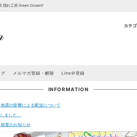
房 Green Ocean!!
カテ
新 新商品★
ョップでのお買い物 注意事項
★7/17更新 新商品★
GreenOcean各店舗の特徴
パラコード
スタートセット・レ
新 新商品★
・注意事項など - 一覧
★6/19更新 新商品★
2025謎福袋「わくわくコンテスト
表
新 新商品★
2026福袋のレフィル売り場
UVライト・道具
シリコン型・モール
集
教えて！レジン液の選び方
ログ
メルマガ登録・解除
Line＠登録
Dレジン液】まさるシリーズ
GreenOceanオリジナルシリーズ♪
クラフト特集
GreenOceanの新たな取り組み
品
★こだわりレジン道具特集★
封入・デコパーツ・シール
ラメ・ホログラム
について
INFORMATION
コ土台
高品質メッキパーツ
福袋「わくわくコンテスト」結果発
＼予告／超改良！まさるの涙 ver.
る地震の影響による配送について
特集★
基本基礎パーツ
★大きな穴のビーズ＆グッズ特集
アクセサリー基礎パ
ートしました。
＃ラッピング
チャーム
空枠・フレーム
正措置のお知らせ
に買う？
＃自分でモールドつくりたい
ーモールド用フィルム
＃鉱石ストーンモールド