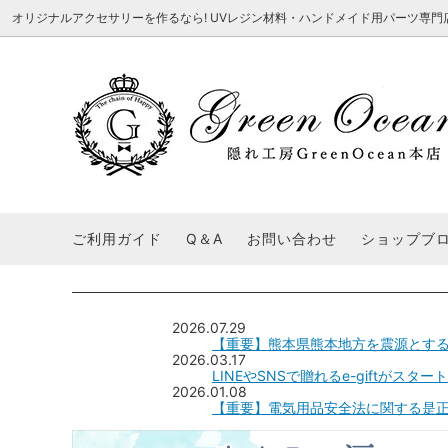
オリジナルアクセサリーを作るなら! UVレジン材料・ハンドメイド用パーツ専門店 隠れ工
★8/3更新 新商品★
■本店で買うとこんないいこと■
★7/24更
Ｑ＆Ａ/シ
2026謎福袋
★7/3更新 新商品★
コンテスト結果発表 - 一覧
★6/24更
福袋 作品例
★6/3更新 新商品★
★5/25更
レジン液・着色剤・オイル
カラリー大辞典
シール帳特
ご利用ガイド
Q＆A
お問い合わせ
ショップブ
★今これが買い！イチオシアイテム★
【UV-LE
パラコードクラフト特集
スクイーズ
★Resin Club（レジンクラブ）★
送料無料商
着色パウダー
初心者さんも楽しくハンドメイド♪特集
おすすめデ
ふにゃふにゃ動く、謎の生き物を作ってみ
2026謎
2026.07.29
た。
表
【重要】熊本県熊本地方を震源とす
★スクイーズ特集★
ストーン・ビジュー
★スイーツ
2026.03.17
LINEやSNSで贈れるe-giftがスタ
★猫モールド＆パーツ特集★
＃お急ぎ便
2026.01.08
キーホルダー基礎パーツ
【重要】電気用品安全法に関する是
＃レジン液迷ったらコレ！
＃初心者な
＃文字・数字モールド
＃シェイカ