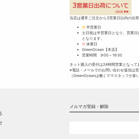
当店は通常ご注文から3営業日以内の出
■
半営業日
土日祝は半営業日となり、営業日
となります。
■
休業日
GreenOcean【本店】
営業時間 9:00～16:30
ネット購入の受付は24時間営業となって
※電話・メールでのお問い合わせ返信は
（GreenOceanは働くママスタッフ
メルマガ登録・解除
る
せ