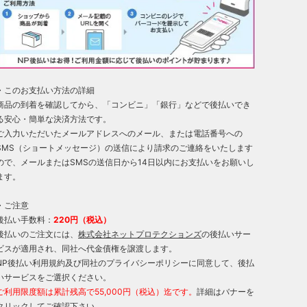
・このお支払い方法の詳細
商品の到着を確認してから、「コンビニ」「銀行」などで後払いでき
る安心・簡単な決済方法です。
ご入力いただいたメールアドレスへのメール、または電話番号への
SMS（ショートメッセージ）の送信により請求のご連絡をいたします
ので、メールまたはSMSの送信日から14日以内にお支払いをお願いし
ます。
・ご注意
後払い手数料：
220円（税込）
後払いのご注文には、
株式会社ネットプロテクションズ
の後払いサー
ビスが適用され、同社へ代金債権を譲渡します。
NP後払い利用規約及び同社のプライバシーポリシーに同意して、後払
いサービスをご選択ください。
ご利用限度額は累計残高で55,000円（税込）迄です。
詳細はバナーを
クリックしてご確認下さい。