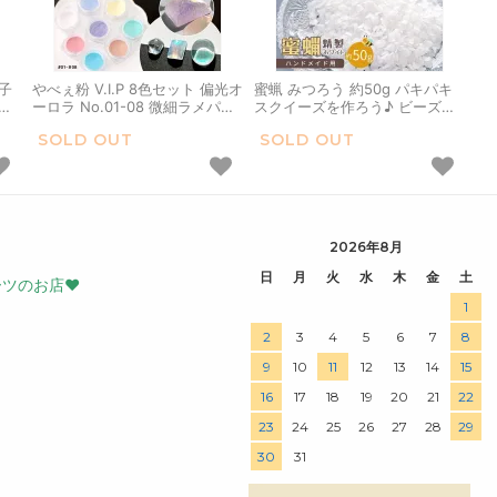
子
やべぇ粉 V.I.P 8色セット 偏光オ
蜜蝋 みつろう 約50g パキパキ
ッ
ーロラ No.01-08 微細ラメパウ
スクイーズを作ろう♪ ビーズワ
わ
ダー パステル ビップ 高級感 リ
ックス 精製タイプ ホワイト 白
SOLD OUT
SOLD OUT
ッチ レジン液 着色剤 着色料 カ
手作り ミツロウラップ キャンド
ラー 微粒子 UVレジン 手芸 ネ
ル 粒状 ハンドメイド 手芸 クラ
イル
フト
2026年8月
日
月
火
水
木
金
土
ーツのお店♥
1
2
3
4
5
6
7
8
9
10
11
12
13
14
15
16
17
18
19
20
21
22
23
24
25
26
27
28
29
30
31