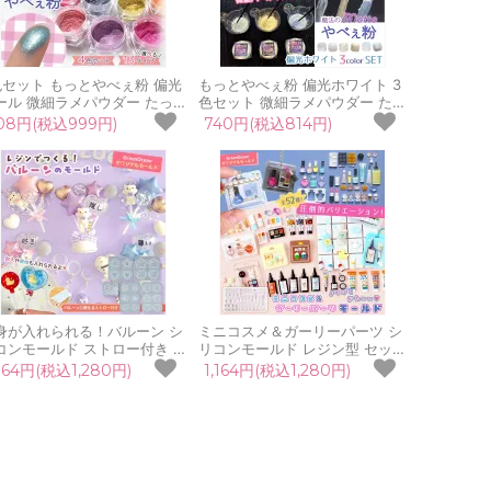
色セット もっとやべぇ粉 偏光
もっとやべぇ粉 偏光ホワイト 3
ール 微細ラメパウダー たっぷ
色セット 微細ラメパウダー たっ
BIGケース入り♪ レジン液 着
ぷりBIGケース入り♪ 白 レジン
08円(税込999円)
740円(税込814円)
剤 着色料 ミラーパウダー カ
液 着色剤 着色料 カラー 高発色
ー 高発色 微粒子 ジェルネイ
微粒子 手芸 ジェルネイル
身が入れられる！バルーン シ
ミニコスメ＆ガーリーパーツ シ
コンモールド ストロー付き レ
リコンモールド レジン型 セット
 風船 スティック
パッケージモールドに入る デコ
,164円(税込1,280円)
1,164円(税込1,280円)
ルーン 推し活 UVレジン クラ
パーツ ミニチュア UVレジン
ト GreenOceanオリジナル♪
GreenOceanオリジナル♪