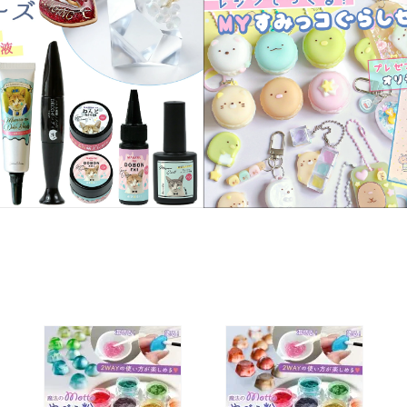
服飾パーツ
ビーズ・パール
袋のレフィル売り場
2024福袋のレフィル売り場
★ミニチュアの世界特集★
訳ありアウトレット
在庫限り・廃盤予定
★
★閉じ込めて楽しむ！かわいいパ
ぐらし立体シールセット★
★レジンでつくるMYすみっコぐら
★