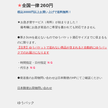
★
全国一律 260円
税込3000円以上お買い上げで送料無料！
★お急ぎ便サービス（有料）が始まりました！
備考欄にお急ぎ発送のご希望を書かれても対応できません
●厚さ3cmを超えないものでゆうパケット適応サイズまでに収まるも
のに限ります。
【注意】ゆうパケットで送れない商品が含まれると自動的にゆうパッ
クでのお届けになります
・時間指定・日付指定
ＮＧ
・代引き
ＮＧ
●発送後のお荷物問い合わせは日本郵便のHPにてご確認ください
日本郵便お荷物問い合わせ
ゆうパック