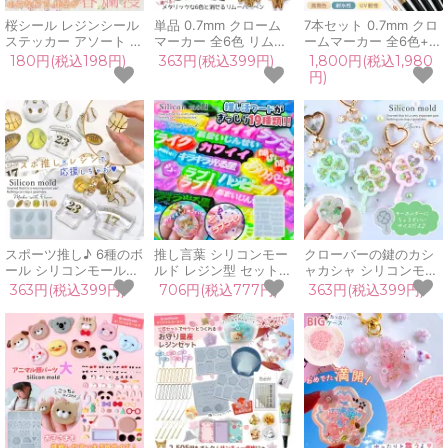
桜シール レジンシール
単品 0.7mm クローム
7本セット 0.7mm クロ
ステッカー アソート ミ
マーカー 全6色 リムー
ームマーカー 全6色+リ
ックス サクラ 春 ピン
バーペン バラ売り 中細
ムーバーペン付 中細 金
180円(税込198円)
363円(税込399円)
1,800円(税込1,980
ク さくら サクラシール
金 銀 メタリック クロ
銀 メタリックペン クロ
円)
レジンデコ 透明 デコパ
ーム ミラー ペン 光沢
ームペン ミラー メッキ
ーツ UVレジン クラフ
鏡面 ゴールド ブロンズ
光沢 鏡面 ゴールド ブ
ト 小さめ 春素材 季節
シルバー クラフト
ロンズ シルバー 塗装
モチーフ
クラフト
スポーツ推し♪ 6種のボ
推し言葉 シリコンモー
クローバーの鍵のカシ
ール シリコンモールド
ルド レジン型 セット
ャカシャ シリコンモー
バスケット 野球 テニス
推し活 変な日本語 ワー
ルド レジン型 シェイカ
363円(税込399円)
706円(税込777円)
363円(税込399円)
サッカー ラグビー ゴル
ド ユニーク モチーフ
ーモールド シャカシャ
フ ボール 推し活 スポ
デコパーツ キーホルダ
カ リーフ 四つ葉のクロ
ーツ 部活 応援 半球 カ
ー UVレジン LEDレジ
ーバー 幸運 お守り UV
ボション UVレジン
ン 手芸 クラフト
レジン クラフト