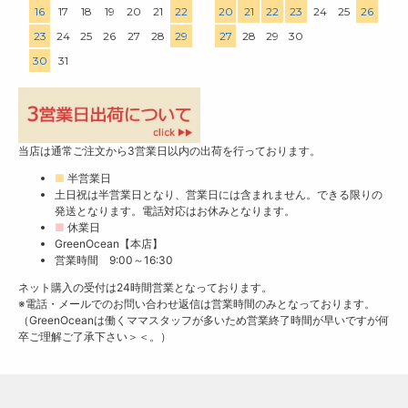
16
17
18
19
20
21
22
20
21
22
23
24
25
26
23
24
25
26
27
28
29
27
28
29
30
30
31
当店は通常ご注文から3営業日以内の出荷を行っております。
■
半営業日
土日祝は半営業日となり、営業日には含まれません。できる限りの
発送となります。電話対応はお休みとなります。
■
休業日
GreenOcean【本店】
営業時間 9:00～16:30
ネット購入の受付は24時間営業となっております。
※電話・メールでのお問い合わせ返信は営業時間のみとなっております。
（GreenOceanは働くママスタッフが多いため営業終了時間が早いですが何
卒ご理解ご了承下さい＞＜。）