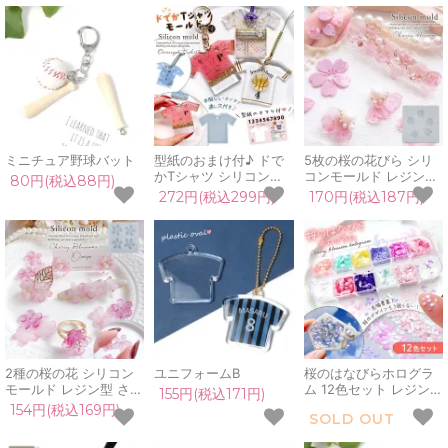
応援,丸,半球,手芸,球技]
金魚すくい 和風 小さい
リアル 夏 お祭り UVレ
ジン
ミニチュア野球バット
型紙のおまけ付♪ ドで
5枚の桜の花びら シリ
かTシャツ シリコンモ
コンモールド レジン型
80円(税込88円)
ールド ユニホーム ユニ
さくら サクラ 春 合格
272円(税込299円)
170円(税込187円)
フォーム 大きい 部活
入学 卒業 お守り 和風
応援 御守 お守り ネー
アクセサリー デコパー
ムプレート 名札 推し活
ツ UVレジン LEDレジ
名前 タグ UVレジン 手
ン 手芸 クラフト
芸
2種の桜の花 シリコン
ユニフォームB
桜のはなびらホログラ
モールド レジン型 さく
ム 12色セット レジン封
155円(税込171円)
ら サクラ 花びら 春 合
入 和風 和 桜 さくら サ
154円(税込169円)
SOLD OUT
格 入学 卒業 お守り 和
クラ 花びら フラワー
風 アクセサリー デコパ
春 スプリング ネイルパ