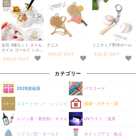
ーツ UVレジン LEDレ
ーツ ネイル用品 デコパ
ジン 手芸 クラフト
ーツ キラキラ カシャカ
シャ 手芸 クラフト
金箔 4種セット ネイル
テニス
ミニチュア野球ボール
ホイル ゴールド シルバ
SOLD OUT
SOLD OUT
ー 銀箔 レジン封入素材
SOLD OUT
封入パーツ デコパーツ
ネイルナゲット キラキ
ラ ゴージャス 豪華 高
カテゴリー
級感 上品 UVレジン
LED 手芸 クラフト
2026謎福袋
パラコード
スタートセット・レジンセット
福袋・ガチャ・謎
レジン液・着色剤・オイル
UVライト・道具
シリコン型・モールド
ホイップデコ・粘土