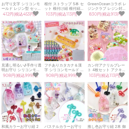
お守り文字 シリコンモ
根付 ストラップ 5本 セ
GreenOceanコラボ レ
ールド レジン型 セット
ット 根付け紐 根付紐
ジンクラブ レジン封入
推し活 合格 おまもり
御守り おまもり お守り
シール お守り文字 金文
412円(税込453円)
103円(税込113円)
830円(税込913円)
御守り 御札 お札 受験
パーツ 手作り 日本 試
字 銀文字 推し活 手作
キーホルダー デコパー
合 部活 受験 合格祈願
り 御守 合格 受験 必勝
ツ UVレジン LEDレジ
材料 資材 UVレジン 手
透明 UVレジン Resin
ン 手芸 クラフト
芸 クラフト
Club
見通し明るい♪手作り透
フチありカタカナ＆漢
カン付アクリルプレー
明お守り シリコンモー
字 シリコンモールド レ
ト 4枚セット アクキー
ルド シェイカーモール
ジン型 セット 片仮名
キーホルダー 丸 ハート
908円(税込999円)
908円(税込999円)
103円(税込113円)
ド レジン型 推し活 合
数字 丸文字 推し活 デ
星 タグ 長方形 お守り
格 UVレジン 手芸 クラ
コ 名前 UVレジン 手芸
通し穴付き レジンデコ
フト GreenOceanオリ
クラフト GreenOcean
ホイップデコ 推し活 パ
ジナル♪
オリジナル♪
ーツ チャーム クラフト
和風カラーお守り紐 2
パステルカラーお守り
推し色お守り紐 2本 御