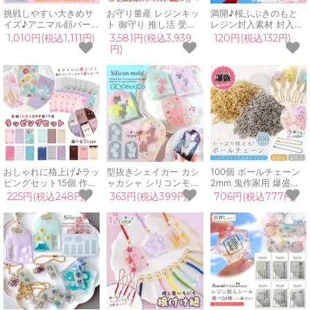
挑戦しやすい大きめサ
お守り量産 レジンキッ
満開♪桜ふぶきのもと
イズ♪アニマル顔パーツ
ト 御守り 推し活 受験
レジン封入素材 封入パ
大 シリコンモールド レ
卒業 部活 必勝 記念 願
ーツ 桜色 桜の粉 さく
1,010円(税込1,111円)
3,581円(税込3,939
120円(税込132円)
ジン型 組み合わせ無限
掛け 名札 組み紐 キッ
ら サクラ 桜吹雪 さく
円)
大 動物 アレンジ デコ
ズ 親子で 量産 初心者
ら吹雪 ピンク パウダー
UVレジン 手芸 クラフ
シリコンモールド プレ
フレーク 春 入学 卒業
ト GreenOceanオリジ
ゼント 手づくり UVレ
合格 御守 お守り 素材
ナル♪
ジン
UVレジン クラフト
おしゃれに格上げ♪ラッ
型抜きシェイカー カシ
100個 ボールチェーン
ピングセット15個 作品
ャカシャ シリコンモー
2mm 鬼作家用 爆盛パ
台紙 OPP袋 プチギフト
ルド レジン型 星 スタ
ック 11cm 12cm ゴール
225円(税込248円)
363円(税込399円)
706円(税込777円)
プレゼント 販売 量産
ー さくら 桜 蝶 バタフ
ド シルバー ストラップ
お守り バレンタイン
ライ お守り キーホルダ
アクセサリー パーツ 材
UVレジン
ー UVレジン LED クラ
料 玉鎖 大容量 業務用
GreenOceanオリジナ
フト
卸
ル♪