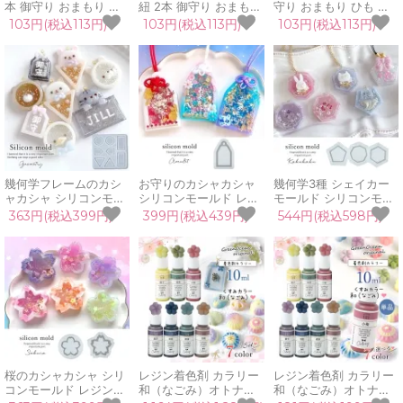
本 御守り おまもり ひ
紐 2本 御守り おまもり
守り おまもり ひも 推
も パーツ 手作り 日本
ひも パーツ 手作り 和
し活グッズ パーツ 手作
103円(税込113円)
103円(税込113円)
103円(税込113円)
めがね結び 二重 叶結び
風 日本 めがね結び 二
り 和風 日本 めがね結
試合 部活 受験 合格祈
重 叶結び 受験 合格祈
び 二重 叶結び 受験 合
願 材料 資材 UVレジン
願 材料 資材 UVレジン
格祈願 材料 資材 UVレ
手芸 クラフト
手芸 クラフト
ジン 手芸 クラフト
幾何学フレームのカシ
お守りのカシャカシャ
幾何学3種 シェイカー
ャカシャ シリコンモー
シリコンモールド レジ
モールド シリコンモー
ルド シェイカー シャカ
ン型 UVレジン おまも
ルド レジン型 UVレジ
363円(税込399円)
399円(税込439円)
544円(税込598円)
シャカ レジン型 丸 三
り シェイカーモールド
ン 手芸 5角形 6角形 8
角 四角 長方形 五角形
手芸 プレゼント 手作り
角形 ペンタゴン ヘキサ
推し活 お守り キーホル
合格祈願 3D カシャカ
ゴン オクタゴン 動く
ダー UVレジン クラフ
シャ中身が動く
3D カシャカシャ お守
ト
り
桜のカシャカシャ シリ
レジン着色剤 カラリー
レジン着色剤 カラリー
コンモールド レジン型
和（なごみ）オトナく
和（なごみ）オトナく