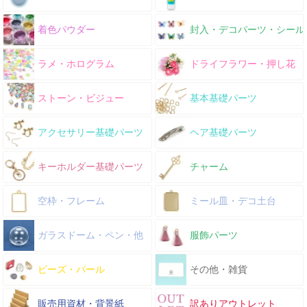
着色パウダー
封入・デコパーツ・シール
ラメ・ホログラム
ドライフラワー・押し花
ストーン・ビジュー
基本基礎パーツ
アクセサリー基礎パーツ
ヘア基礎パーツ
キーホルダー基礎パーツ
チャーム
空枠・フレーム
ミール皿・デコ土台
ガラスドーム・ペン・他
服飾パーツ
ビーズ・パール
その他・雑貨
販売用資材・背景紙
訳ありアウトレット