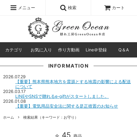
レジン液
まさるの涙
レジンセット
ドロップシール
メニュー
検索
カート
シリコンモールド
盛り専レジン
カテゴリ
お気に入り
作り方動画
Line＠登録
Q＆A
INFORMATION
2026.07.29
【重要】熊本県熊本地方を震源とする地震の影響による配送
について
2026.03.17
LINEやSNSで贈れるe-giftがスタートしました。
2026.01.08
【重要】電気用品安全法に関する是正措置のお知らせ
ホーム
検索結果（キーワード：お守り）
45
全
商品