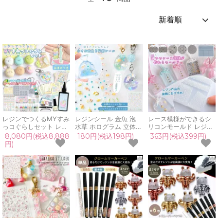
レジンでつくるMYすみ
レジンシール 金魚 泡
レース模様ができるシ
っコぐらしセット レジ
水草 ホログラム 立体感
リコンモールド レジン
ンセット スターター キ
装飾 キラキラ 夏 涼感
型 装飾レース デコパー
8,080円(税込8,888
180円(税込198円)
363円(税込399円)
ット 説明書 作り方 初
貼るだけ 簡単 涼し気
ツ 貼り付けパーツ 透け
円)
心者 子供 女の子 小学
夏らしい 初心者 水面
感 UVレジン LEDレジ
生 中学生 プレゼント
封入パーツ ネイルシー
ン 手芸 クラフト
GreenOceanオリジナ
ル 透明 デコパーツ UV
ル♪
レジン