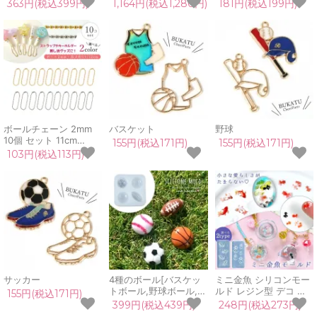
UVレジン さくら サク
すみカラー
すみカラー 単品 レジン
363円(税込399円)
1,164円(税込1,280円)
181円(税込199円)
ラ フラワー 春 シェイ
着色料 不透明 和菓子
カーモールド 手芸 カシ
UVレジン液 高発色 手
ャカシャ中身が動く カ
芸 クラフト
プセル お守り
GreenOceanオリジナ
ル♪
ボールチェーン 2mm
バスケット
野球
10個 セット 11cm
155円(税込171円)
155円(税込171円)
12cm 10本 ゴールド シ
103円(税込113円)
ルバー ストラップ アク
セサリー パーツ 材料
留め具 玉鎖 金具 コネ
クター付き
サッカー
4種のボール[バスケッ
ミニ金魚 シリコンモー
トボール,野球ボール,ラ
ルド レジン型 デコ 封
155円(税込171円)
グビーボール,サッカー
入 パーツ 鯉 魚 和金 出
399円(税込439円)
248円(税込273円)
ボール,スポーツ,部活,
目金 琉金 らんちゅう