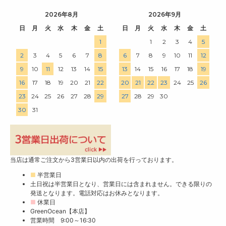
2026年8月
2026年9月
日
月
火
水
木
金
土
日
月
火
水
木
金
土
1
1
2
3
4
5
2
3
4
5
6
7
8
6
7
8
9
10
11
12
9
10
11
12
13
14
15
13
14
15
16
17
18
19
16
17
18
19
20
21
22
20
21
22
23
24
25
26
23
24
25
26
27
28
29
27
28
29
30
30
31
当店は通常ご注文から3営業日以内の出荷を行っております。
■
半営業日
土日祝は半営業日となり、営業日には含まれません。できる限りの
発送となります。電話対応はお休みとなります。
■
休業日
GreenOcean【本店】
営業時間 9:00～16:30