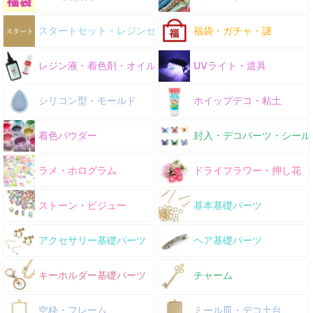
スタートセット・レジンセット
福袋・ガチャ・謎
レジン液・着色剤・オイル
UVライト・道具
シリコン型・モールド
ホイップデコ・粘土
着色パウダー
封入・デコパーツ・シール
ラメ・ホログラム
ドライフラワー・押し花
ストーン・ビジュー
基本基礎パーツ
アクセサリー基礎パーツ
ヘア基礎パーツ
キーホルダー基礎パーツ
チャーム
空枠・フレーム
ミール皿・デコ土台