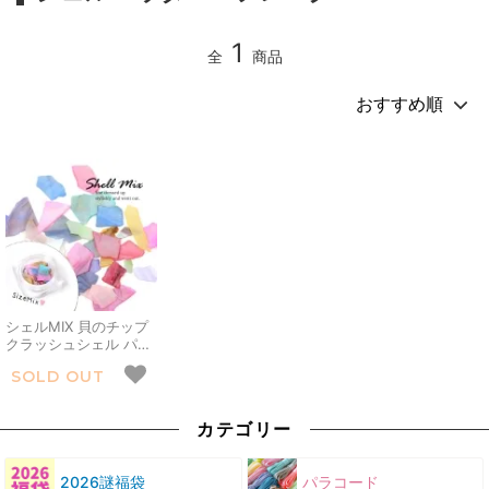
1
全
商品
シェルMIX 貝のチップ
クラッシュシェル パス
テル レジン封入 ネイル
SOLD OUT
パーツ ネイル用品 デコ
パーツ マカロン キラキ
ラ カシャカシャ 手芸
カテゴリー
クラフト マリン
2026謎福袋
パラコード