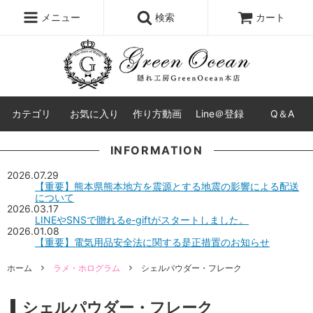
レジン液
まさるの涙
レジンセット
ドロップシール
メニュー
検索
カート
シリコンモールド
盛り専レジン
カテゴリ
お気に入り
作り方動画
Line＠登録
Q＆A
INFORMATION
2026.07.29
【重要】熊本県熊本地方を震源とする地震の影響による配送
について
2026.03.17
LINEやSNSで贈れるe-giftがスタートしました。
2026.01.08
【重要】電気用品安全法に関する是正措置のお知らせ
ホーム
ラメ・ホログラム
シェルパウダー・フレーク
シェルパウダー・フレーク