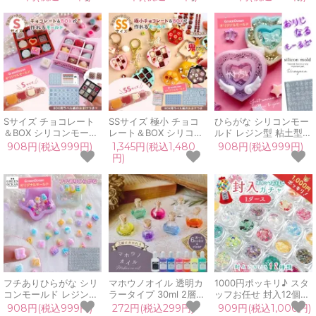
ートンパーツ 貼り付け
推し活 ミニチュアスイ
差し込み 量産 金具 UV
ーツ チョコモールド 対
レジン GreenOceanオ
応 UVレジン
リジナル♪
GreenOceanオリジナ
ル♪
Sサイズ チョコレート
SSサイズ 極小 チョコ
ひらがな シリコンモー
＆BOX シリコンモール
レート＆BOX シリコン
ルド レジン型 粘土型
ド ラベル紙付 元祖 チ
モールド ラベル紙付 チ
UVレジン LEDレジン
908円(税込999円)
1,345円(税込1,480
908円(税込999円)
ョコモールド ミニチュ
ョコモールド ミニチュ
手芸 クラフト 3Dモー
円)
アスイーツ 立体 3d uv
アスイーツ 立体 3d uv
ルド デコパーツ 名前
レジン GreenOceanオ
レジン GreenOceanオ
数字 ハート 推し活
リジナル♪
リジナル♪
GreenOceanオリジナ
ル♪
フチありひらがな シリ
マホウノオイル 透明カ
1000円ポッキリ♪ スタ
コンモールド レジン型
ラータイプ 30ml 2層
ッフお任せ 封入12個セ
粘土型 UVレジン LED
カラー 魔法のオイル シ
ット 蓄光 パール ホロ
908円(税込999円)
272円(税込299円)
909円(税込1,000円)