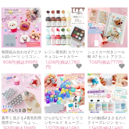
無限組み合わせ♪アニマ
レジン着色剤 カラリー
シェイカー付きシール
ル顔パーツ シリコンモ
チョコレートカラー
帳 A7 セット アクスタ
ールド レジン型 セット
ノート シェイカーノー
908円(税込999円)
1,618円(税込1,780
706円(税込777円)
動物 アレンジ デコパー
ト シール手帳 ぷっくり
円)
ツ UVレジン 手芸 クラ
シール シャカシャカノ
フト GreenOceanオリ
ート バインダー アクリ
ジナル♪
ルスタンド カスタム 透
明 推し活
素早く混ざる♪着色剤用
ひらがなビーズ シリコ
3つの触感♪まさるのス
撹拌ボール「ちょっと
ンモールド キューブ型
クイーズレジン セット
大きい！まさるのBIGぎ
レジン型 平仮名 ネーム
グミ わらびもち こんに
363円(税込399円)
1,527円(税込1,680
1,345円(税込1,480