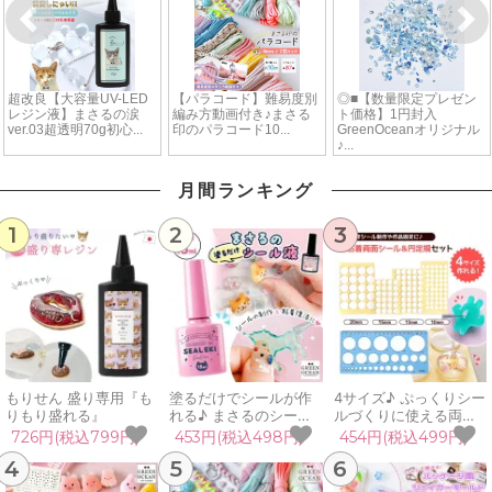
月間ランキング
1
2
3
もりせん 盛り専用『も
塗るだけでシールが作
4サイズ♪ ぷっくりシー
りもり盛れる』
れる♪ まさるのシール
ルづくりに使える両面
液 15ml シール用 のり
シールセット 20mm
726円(税込799円)
453円(税込498円)
454円(税込499円)
接着剤 粘着 復活 簡単
15mm 13mm 10mm 円
4
5
6
ハケ ぷっくり シール交
定規 製図 透明 大量 女
換 手作り クラフト ハ
の子 大人 推し活 クラ