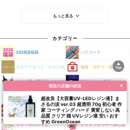
レジン デコパーツ 名前
ェイカー 推し活 色 UV
グラム オリジナルブレ
数字 漢字 推し活 手芸
レジン クラフト
ンド レジン封入素材 封
クラフト GreenOcean
GreenOceanオリジナ
入パーツ シェイカー デ
オリジナル♪
ル♪
コパーツ
もっと見る
カテゴリー
2026謎福袋
パラコード
スタートセット・レジンセット
福袋・ガチャ・謎
レジン液・着色剤・オイル
UVライト・道具
×
現在の店舗の状況
シリコン型・モールド
ホイップデコ・粘土
超改良【大容量UV-LEDレジン液】ま
さるの涙 ver.03 超透明 70g 初心者 作
家 コーティング ハード 黄変しない 高
着色パウダー
封入・デコパーツ・シール
品質 クリア 猫 UVレジン液 安い おす
すめ GreenOcean
ラメ・ホログラム
ドライフラワー・押し花
799
円
11 分前
に購入されました。
(税込)