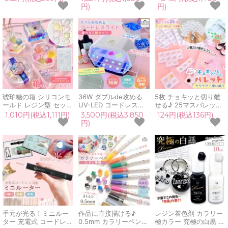
んたま」 20個入 直径
お名前 推し活 量産 立
ゃくゼリー ぷにぷに も
円)
円)
約7mm 攪拌 塗料 用 混
体 3d UVレジン クラフ
ちもち 透明 原液 手芸
ぜる メタルボール 鉄球
ト 工作 GreenOceanオ
クラフト GreenOcean
銀玉 塗料 レジン クラ
リジナル♪
オリジナル♪
フト ホビー 便利
琥珀糖の箱 シリコンモ
36W ダブルde攻める
5枚 チョキッと切り離
ールド レジン型 セット
UV-LED コードレスラ
せる♪ 25マスパレット
ボックス パッケージ ケ
イト 2個セット アクリ
シート ちょっと訳あり
1,010円(税込1,111円)
3,500円(税込3,850
124円(税込136円)
ース カン付き シェイカ
ルステージ付 折り畳み
使い捨て 少量 小さい
円)
ー キーホルダー UVレ
6ヶ月保証 両面ライト
取り分け 混合 調色 混
ジン クラフト
充電式 UVレジン UVラ
色 パレット トレイ 着
GreenOceanオリジナ
イト UVランプ
色剤 道具 UVレジン 手
ル♪
芸 クラフト
手元が光る！ミニルー
作品に直接描ける♪
レジン着色剤 カラリー
ター 充電式 コードレス
0.5mm カラリーペン
極カラー 究極の白黒 単