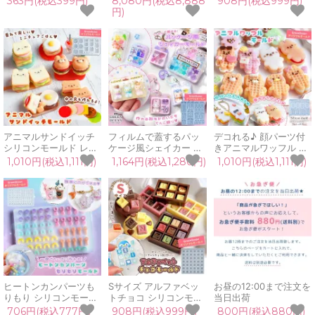
363円(税込399円)
8,080円(税込8,888
908円(税込999円)
金 銀 メタリック クロ
説明書 子供 女の子 小
型 顔 猫 手作り ドロッ
円)
ーム ミラー ペン 光沢
学生 中学生 プレゼント
プシール UVレジン ク
鏡面 ゴールド ブロンズ
クリスマス
ラフト GreenOceanオ
シルバー クラフト
GreenOceanオリジナ
リジナル♪
ル♪
アニマルサンドイッチ
フィルムで蓋するパッ
デコれる♪ 顔パーツ付
シリコンモールド レジ
ケージ風シェイカー シ
きアニマルワッフル シ
ン型 ハンバーガー フル
リコンモールド ブリス
リコンモールド レジン
1,010円(税込1,111円)
1,164円(税込1,280円)
1,010円(税込1,111円)
ーツサンド パン ミニチ
ターパッケージ シャカ
型 セット ミニチュアス
ュアスイーツ UVレジ
シャカ レジン型 ミニチ
イーツ 猫 うさぎ クマ
ン クラフト
ュア カンパーツ 手芸
UVレジン
GreenOceanオリジナ
GreenOceanオリジナ
GreenOceanオリジナ
ル♪
ル♪
ル♪
ヒートンカンパーツも
Sサイズ アルファベッ
お昼の12:00まで注文を
りもり シリコンモール
トチョコ シリコンモー
当日出荷
ド レジン型 セット ヒ
ルド ローマ字 お名前
706円(税込777円)
908円(税込999円)
800円(税込880円)