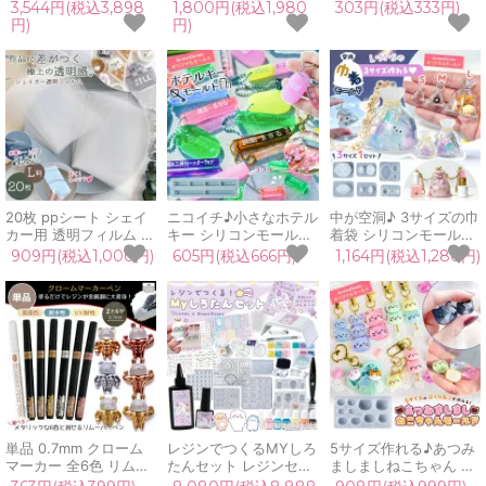
ライト付き 穴開け バリ
ベーシックカラー 12色
品 レジン着色料 不透明
3,544円(税込3,898
1,800円(税込1,980
303円(税込333円)
取り 研磨 彫刻 替ビッ
セット 耐水性 高発色
カラー ミルキー UVレ
円)
円)
ト 35本 セット コンパ
極細 細字 レジン用 親
ジン液 高発色 手芸 ク
クト 小型 電動 ピンバ
子で プレゼント UVレ
ラフト GreenOceanオ
イス ドリル やすり 砥
ジン GreenOceanオリ
リジナル♪
石 道具 クラフト 便利
ジナル♪
20枚 ppシート シェイ
ニコイチ♪小さなホテル
中が空洞♪ 3サイズの巾
カー用 透明フィルム L
キー シリコンモールド
着袋 シリコンモールド
判 セット 透明シート
レジン型 セット 昭和レ
レジン型 セット ミニチ
909円(税込1,000円)
605円(税込666円)
1,164円(税込1,280円)
カシャカシャ シール帳
トロ キーホルダー 長方
ュア きんちゃく ポーチ
専用 上質 保護フィルム
形 立体 UVレジン 2液
和風 立体 3d UVレジン
シャカシャカ レジン ク
クラフト GreenOcean
GreenOceanオリジナ
ラフト モールド
オリジナル♪
ル♪
単品 0.7mm クローム
レジンでつくるMYしろ
5サイズ作れる♪あつみ
マーカー 全6色 リムー
たんセット レジンセッ
ましましねこちゃん シ
バーペン バラ売り 中細
ト スターター キット
リコンモールド レジン