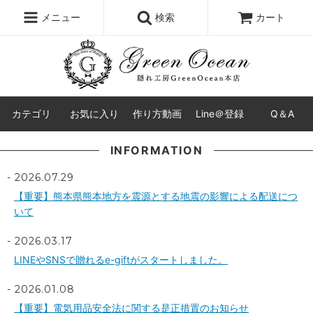
レジン液
まさるの涙
レジンセット
ドロップシール
メニュー
検索
カート
シリコンモールド
盛り専レジン
カテゴリ
お気に入り
作り方動画
Line＠登録
Q＆A
INFORMATION
2026.07.29
【重要】熊本県熊本地方を震源とする地震の影響による配送につ
いて
2026.03.17
LINEやSNSで贈れるe-giftがスタートしました。
2026.01.08
【重要】電気用品安全法に関する是正措置のお知らせ