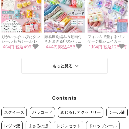
ンドメイド
フト 手芸 ハンドメイド
GreenOceanオリジナ
手作り
ル
顔がいっぱい ぴたタン
難易度別編み方動画付
フィルムで蓋するパッ
シール 転写シール レジ
き♪ まさる印のパラコ
ケージ風シェイカー シ
ンシール レジン封入 装
ード 10m 7m 4mm 7芯
リコンモールド ブリス
454円(税込499円)
444円(税込488円)
1,164円(税込1,280円)
飾シール 透明 こするだ
カラー ロープ 紐 初心
ターパッケージ シャカ
け 表情 目 口 アニマル
者 作り方 説明書付 ス
シャカ レジン型 ミニチ
キャラクター 顔パーツ
トラップ キーホルダー
ュア カンパーツ 手芸
GreenOceanオリジナ
手芸 ハンドメイド
GreenOceanオリジナ
もっと見る
ル♪
ル♪
Contents
スクイーズ
パラコード
めじるしアクセサリー
シール液
レジン液
まさるの涙
レジンセット
ドロップシール