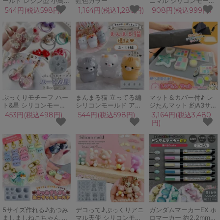
ールド レジン型 小鳥
虹色カラー
ニマル シリコンモール
ことり アニマル 動物
ド レジン型 セット 動
544円(税込598円)
1,164円(税込1,280円)
908円(税込999円)
キーホルダー 立体 3d
物 猫 うさぎ クマ 3d
UVレジン LEDレジン
UVレジン クラフト
手芸 クラフト
GreenOceanオリジナ
ル♪
ぷっくりモチーフ ハー
まんまる猫 立ってる編
マット＆カバー付♪ レ
ト&星 シリコンモール
シリコンモールド アニ
ジたんマット 約A3サイ
ド レジン型 スター 手
マル ネコ 猫 まさる し
ズ レジン 時短 ワイド
453円(税込498円)
544円(税込598円)
3,164円(税込3,480
作りシール制作 アクセ
ゅーこ にゃんこ ぽっち
作業マット UVレジン
円)
サリー キーホルダー デ
ゃり 動物 キーホルダー
液ヒーター 保温 温める
コパーツ 立体 3d UVレ
チャーム 立体 3d UVレ
さらさら 2液性レジン
ジン LED 手芸 クラフ
ジン LED クラフト
スクイーズ 気泡抜き 道
ト
具
5サイズ作れる♪あつみ
デコって♪ぷっくりアニ
ガンダムマーカーEX ホ
ましましねこちゃん シ
マル天使 シリコンモー
ロマーカー 約2.2mm