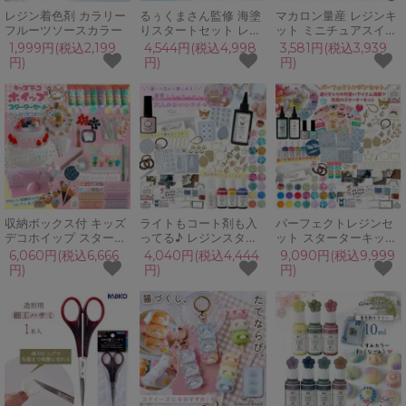
レジン着色剤 カラリー
るぅくまさん監修 海塗
マカロン量産 レジンキ
フルーツソースカラー
りスタートセット レジ
ット ミニチュアスイー
ンキット 親子で 量産
ツ いちご うさぎ くま
1,999円(税込2,199
4,544円(税込4,998
3,581円(税込3,939
初心者 レジン液 シリコ
ねこ めんだこ アニマル
円)
円)
円)
ンモールド 着色剤 海ぬ
キッズ 親子で 量産 初
り マリン 夏休み 工作
心者 プレゼント UVレ
小学生 UVレジン
ジン 夏休み 工作 自由
GreenOcean
研究
収納ボックス付 キッズ
ライトもコート剤も入
パーフェクトレジンセ
デコホイップ スタータ
ってる♪ レジンスター
ット スターターキット
ーセット 説明書 まさる
ターキット 初心者 説明
初心者 説明書 豪華 ア
6,060円(税込6,666
4,040円(税込4,444
9,090円(税込9,999
ホイップ ケーキ 初心者
書 豪華 アクセサリー
ニマル マカロン アクセ
円)
円)
円)
親子で 女の子 プレゼン
子供 女の子 女子 高学
サリー 子供 女の子 女
ト ギフト 送料無料
年 中学生 大人 プレゼ
子 大人 まさるの涙 プ
ント 送料無料
レゼント 送料無料