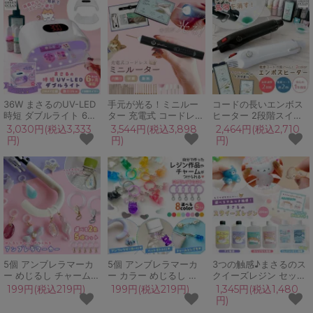
36W まさるのUV-LED
手元が光る！ミニルー
コードの長いエンボス
時短 ダブルライト 6ヶ
ター 充電式 コードレス
ヒーター 2段階スイッ
月保証 レジンランプ 電
ライト付き 穴開け バリ
チ付き (1年保証) 消泡
3,030円(税込3,333
3,544円(税込3,898
2,464円(税込2,710
源コード式 タイマー
取り 研磨 彫刻 替ビッ
気泡消し 気泡飛ばし 強
円)
円)
円)
UVレジン UVライト
ト 35本 セット コンパ
弱設定 レジンヒーター
2way仕様 レジンライ
クト 小型 電動 ピンバ
UVレジン液
ト GreenOcean
イス ドリル やすり 砥
石 道具 クラフト 便利
5個 アンブレラマーカ
5個 アンブレラマーカ
3つの触感♪まさるのス
ー めじるし チャーム
ー カラー めじるし チ
クイーズレジン セット
めじるし アクセサリー
ャーム めじるし アクセ
グミ わらびもち こんに
199円(税込219円)
199円(税込219円)
1,345円(税込1,480
パーツ カニカン付き 目
サリー カラフル 推し活
ゃくゼリー ぷにぷに も
円)
印 ボトルマーカー 傘マ
パーツ カニカン付き 目
ちもち 透明 原液 手芸