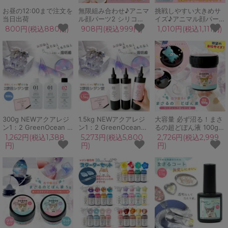
お昼の12:00まで注文を
無限組み合わせ♪アニマ
挑戦しやすい大きめサ
当日出荷
ル顔パーツ2 シリコン
イズ♪アニマル顔パーツ
モールド レジン型 セッ
大 シリコンモールド レ
800円(税込880円)
908円(税込999円)
1,010円(税込1,111円)
ト 動物 アレンジ デコ
ジン型 組み合わせ無限
パーツ UVレジン 手芸
大 動物 アレンジ デコ
クラフト GreenOcean
UVレジン 手芸 クラフ
オリジナル♪
ト GreenOceanオリジ
ナル♪
300g NEWアクアレジ
1.5kg NEWアクアレジ
大容量 必ず沼る！まさ
ン1：2 GreenOcean 2
ン1：2 GreenOcean
るの超どぼん液 100g
液性 二液性レジン クリ
エポキシ樹脂 二液性エ
レジン コーティング液
1,262円(税込1,388
5,273円(税込5,800
2,726円(税込2,999
スタルレジン エポキシ
ポキシレジン液 クラフ
コーティング剤 容器 艶
円)
円)
円)
樹脂 AQUARESIN クラ
ト 手芸 テーブル
ドボン液 ディッピング
フト 手芸 テーブル
1500g
クリア 透明 UV LED レ
ジン用コート剤