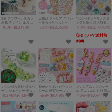
2個 フラワーナスカン
正規品 クーリア スペシ
1000円ポッキリ♪ スタ
お花 デザイン 金具 フ
ャルもっちもちシール
ッフお任せ 封入12個セ
ック 回転カン パーツ
6タイプからランダム
ット 蓄光 パール ホロ
180円(税込198円)
320円(税込352円)
909円(税込1,000円)
部品 資材 カニカン 留
シール パステル シール
グラム オリジナルブレ
め具 きれいめゴールド
帳 シール集め スクイー
ンド レジン封入素材 封
👆ゆうパケ送料無
シルバー パラコード金
ズ ぷにぷに 3D キャラ
入パーツ シェイカー デ
料🚚
具 ハンドメイド 手芸
クター
コパーツ
レジン封入素材 封入パ
顔がいっぱい ぴたタン
プレミアムレジンシー
ーツ シェイカー デコパ
シール 転写シール レジ
ル アニマルのお顔 透明
ーツ メロンフィズ 蓄光
ンシール レジン封入 装
クリア 立体 ぷっくり
103円(税込113円)
454円(税込499円)
404円(税込444円)
レモン GreenOceanオ
飾シール 透明 こするだ
犬 笑顔 スマイル 目 鼻
リジナルブレンド♪
け 表情 目 口 アニマル
ほっぺ チーク 封入パー
キャラクター 顔パーツ
ツ 貼り付けパーツ UV
GreenOceanオリジナ
レジン クラフト ハンド