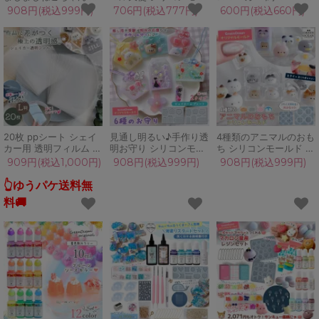
リコンモールド レジン
ルド レジン型 セット
全5色 平芯 撹拌ボール
908円(税込999円)
706円(税込777円)
600円(税込660円)
型 顔 猫 手作り ドロッ
動物 うさぎ くま テデ
入り シルバー レッド
プシール UVレジン ク
ィベア 天使の羽 羽根
イエロー ブルー グリー
ラフト GreenOceanオ
大きい キーホルダー 半
ン ホログラム 虹色 偏
リジナル♪
立体 3d UVレジン クラ
光カラー 塗装 クラフト
フト
20枚 ppシート シェイ
見通し明るい♪手作り透
4種類のアニマルのおも
カー用 透明フィルム L
明お守り シリコンモー
ち シリコンモールド 大
判 セット 透明シート
ルド シェイカーモール
小セット レジン型 動物
909円(税込1,000円)
908円(税込999円)
908円(税込999円)
カシャカシャ シール帳
ド レジン型 推し活 合
顔 猫 立体 3d UVレジ
専用 上質 保護フィルム
格 UVレジン 手芸 クラ
ン スクイーズレジン ク
👆ゆうパケ送料無
シャカシャカ レジン ク
フト GreenOceanオリ
ラフト GreenOceanオ
料🚚
ラフト モールド
ジナル♪
リジナル♪