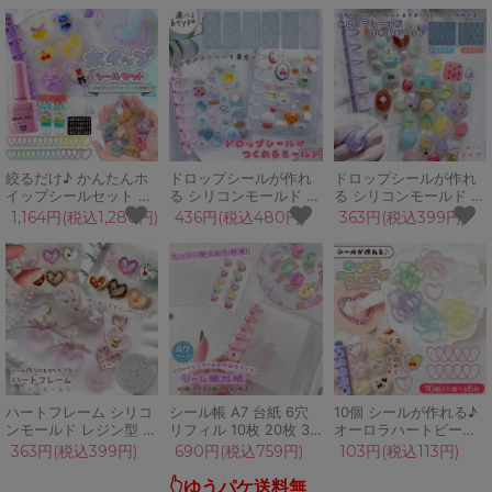
LEDレジン 手芸 クラフ
アクセサリー キーホル
ト B品
ダー パーツ 基礎 材料
ハンドメイド資材
絞るだけ♪ かんたんホ
ドロップシールが作れ
ドロップシールが作れ
イップシールセット シ
る シリコンモールド レ
る シリコンモールド フ
ールキット ハート 手作
ジン型 シール帳 ぷっく
ラットカボション風 ジ
1,164円(税込1,280円)
436円(税込480円)
363円(税込399円)
りシール ホイップデコ
りシール 手作りシール
ュエル レジン型 宝石
こども 子供 簡単 女の
星 ハート 丸 UVレジン
丸 四角 雫 通し穴付き
子 作る 親子で 平成女
LED 手作り ハンドメイ
アクセサリー UVレジ
児 手づくり スイーツ
ド
ン クラフト
まさるのシール液
ハートフレーム シリコ
シール帳 A7 台紙 6穴
10個 シールが作れる♪
ンモールド レジン型 手
リフィル 10枚 20枚 30
オーロラハートビーズ
作りシール ミニチュア
枚 透明 クリア フィル
フレーム セット シール
363円(税込399円)
690円(税込759円)
103円(税込113円)
スイーツ レジン枠 土台
ム ppシート シール手
枠 手作り 簡単 子供 ホ
フレーム アクセサリー
帳 バインダー ボンボン
イップシール 立体シー
👆ゆうパケ送料無