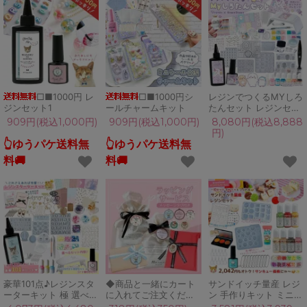
□■1000円 レ
□■1000円シ
レジンでつくるMYしろ
ジンセット1
ールチャームキット
たんセット レジンセッ
ト スターター キット
909円(税込1,000円)
909円(税込1,000円)
8,080円(税込8,888
説明書 子供 女の子 小
円)
学生 中学生 プレゼント
👆ゆうパケ送料無
👆ゆうパケ送料無
クリスマス
料🚚
料🚚
GreenOceanオリジナ
ル♪
豪華101点♪レジンスタ
◆商品と一緒にカート
サンドイッチ量産 レジ
ーターキット 極 選べる
に入れてご注文くださ
ン 手作りキット ミニチ
BOXのオマケ付 UVレ
い 包装 ギフトラッピン
ュアフード サンドイッ