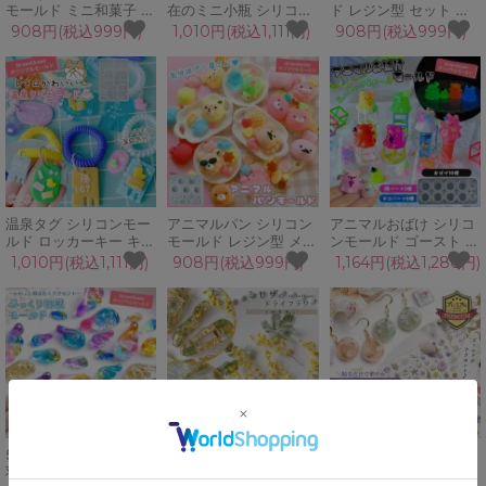
モールド ミニ和菓子 レ
在のミニ小瓶 シリコン
ド レジン型 セット こ
ジン型 練り切り 団子ミ
モールド ビン 瓶 ジャ
はくとう コハクトウ ス
908円(税込999円)
1,010円(税込1,111円)
908円(税込999円)
ニチュアスイーツ 封入
ー キャニスター ジャム
イーツ 鉱石 天然石 宝
パーツ アクセサリー
レジン型 ミニチュア
石 アクセサリー 立体
UVレジン
UVレジン
3D UVレジン
GreenOceanオリジナ
GreenOceanオリジナ
GreenOceanオリジナ
ル♪
ル♪
ル♪
温泉タグ シリコンモー
アニマルパン シリコン
アニマルおばけ シリコ
ルド ロッカーキー キー
モールド レジン型 メロ
ンモールド ゴースト ミ
タグ 鍵 銭湯 スパ アヒ
ンパン かに ミニチュア
ニおばけ デコパーツ 顔
1,010円(税込1,111円)
908円(税込999円)
1,164円(税込1,280円)
ル 風呂 昭和 レトロ ユ
スイーツ お菓子 動物
パーツ ハロウィン キー
ニーク デコパーツ UV
猫 肉球 クマ キーホル
ホルダー UVレジン ク
レジン GreenOceanオ
ダー UVレジン
ラフト 立体 3d
リジナル♪
GreenOceanオリジナ
GreenOceanオリジナ
ル♪
ル♪
5サイズ両翼♪ ぷっくり
国産 ミモザ 花と葉 小
プレミアム レジンシー
羽根 シリコンモールド
分けセット ギンヨウア
ル フラワー 花 ステッ