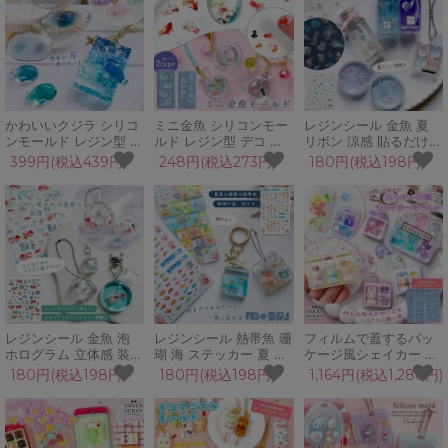
GreenOceanオリジナ
ジナル♪
レジン
ル♪
かわいいクジラ シリコ
ミニ金魚 シリコンモー
レジンシール 金魚 夏
ンモールド レジン型 く
ルド レジン型 デコ 封
リボン 涼感 貼るだけ
じら 鯨 魚 海 マリン 夏
入 パーツ 鯉 魚 和金 出
簡単 涼し気 夏らしい
399円(税込439円)
248円(税込273円)
180円(税込198円)
イルカ 海洋生物 チャー
目金 琉金 らんちゅう
初心者 水面 封入パーツ
ム ペア キーホルダー
金魚すくい 和風 小さい
ネイルシール 透明 デコ
オブジェ 立体 3d UVレ
リアル 夏 お祭り UVレ
パーツ UVレジン クラ
ジン LED クラフト
ジン
フト
レジンシール 金魚 泡
レジンシール 熱帯魚 珊
フィルムで蓋するパッ
ホログラム 立体感 装飾
瑚 海 ステッカー 夏 マ
ケージ風シェイカー シ
キラキラ 夏 祭り 貝 シ
リン カクレクマノミ サ
リコンモールド ブリス
180円(税込198円)
180円(税込198円)
1,164円(税込1,280円)
ェル 風鈴 涼感 貼るだ
ンゴ 波 エンゼルフィッ
ターパッケージ シャカ
け 簡単 涼し気 夏らし
シュ 封入パーツ ネイル
シャカ レジン型 ミニチ
い 初心者 封入 ネイル
シール 透明 デコパーツ
ュア カンパーツ 手芸
透明 デコ UVレジン ク
UVレジン クラフト
GreenOceanオリジナ