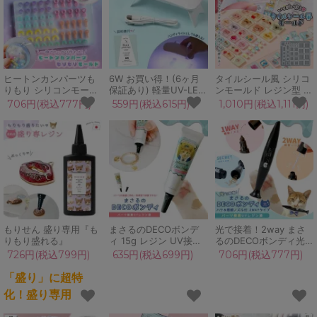
ル♪
メイド ネイル
ヒートンカンパーツも
6W お買い得！(6ヶ月
タイルシール風 シリコ
りもり シリコンモール
保証あり) 軽量UV-LED
ンモールド レジン型 平
ド レジン型 セット ヒ
プチポータブルライト
成 女児 レトロ 立体シ
706円(税込777円)
559円(税込615円)
1,010円(税込1,111円)
ートンパーツ 貼り付け
[激安,ランプ,ネイル,レ
ール ブロックシール 手
差し込み 量産 金具 UV
ジン,UVライト,LEDラ
作り かわいい シール
レジン GreenOceanオ
イト,UVランプ,手芸,ク
UVレジン クラフト
リジナル♪
ラフト,硬化]
GreenOceanオリジナ
ル♪
もりせん 盛り専用『も
まさるのDECOボンデ
光で接着！2way まさ
りもり盛れる』
ィ 15g レジン UV接着
るのDECOボンディ光
剤 UV硬化 UVライト
10g レジン 極細ノズル
726円(税込799円)
635円(税込699円)
706円(税込777円)
ボンドゥ 紫外線 速乾
刷毛 UV接着剤 UV硬化
瞬間 クリア 透明 LED
UVライト ボンドゥ 紫
「盛り」に超特
多用途 補修 補強 アク
外線 速乾 瞬間 クリア
化！盛り専用
セサリー 手芸 クラフト
透明 LED クラフト