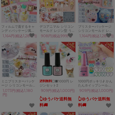
ラフト
ル♪
フィルムで蓋するキャ
デコアニマル シリコン
ブリスターパッケージ
ンディパッケージ風シ
モールド レジン型 うさ
シリコンモールド レジ
ェイカー シリコンモー
ぎ くま ねこ 猫 動物 デ
ン型 キーホルダー ブリ
1,164円(税込1,280円)
908円(税込999円)
1,164円(税込1,280円)
ルド ブリスターパッケ
コ パーツ 封入 アレン
スターパック ミニチュ
ージ シャカシャカ レジ
ジ 立体 3d UVレジン
ア 3マス 2マス たまご
ン型 ミニチュア
GreenOceanオリジナ
型 ハート型 お弁当 UV
GreenOceanオリジナ
ル♪
レジン クラフト
ル♪
ミニブリスターパッケ
□■1000円 レ
1000円ポッキリ♪ かん
ージ シリコンモールド
ジンセット2
たんホイップシールセ
キーホルダー ブリスタ
ットミニ 手作りキット
1,073円(税込1,180
909円(税込1,000円)
909円(税込1,000円)
ーパック ミニチュア 3
シールキット ハート 手
円)
マス 2マス たまご型 ハ
作りシール ホイップデ
👆ゆうパケ送料無
👆ゆうパケ送料無
ート型 お弁当
コ 子供 簡単 女の子 作
料🚚
料🚚
る まさるのシール液