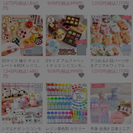
ド ラベル紙付 元祖 チ
リコンモールド シェイ
1,673円(税込1,840
908円(税込999円)
1,010円(税込1,111円)
ョコモールド ミニチュ
カー レジン型 セット
円)
アスイーツ 立体 3d uv
ヒートンカン チョコモ
レジン GreenOceanオ
ールド 対応
リジナル♪
GreenOceanオリジナ
ル♪
SSサイズ 極小 チョコ
Sサイズ アルファベッ
デコれる♪ 顔パーツ付
レート＆BOX シリコン
トチョコ シリコンモー
きアニマルワッフル シ
モールド ラベル紙付 チ
ルド ローマ字 お名前
リコンモールド レジン
1,345円(税込1,480
908円(税込999円)
1,010円(税込1,111円)
ョコモールド ミニチュ
推し活 ミニチュアスイ
型 セット ミニチュアス
円)
アスイーツ 立体 3d uv
ーツ チョコモールド 対
イーツ 猫 うさぎ クマ
レジン GreenOceanオ
応 UVレジン
UVレジン
リジナル♪
GreenOceanオリジナ
GreenOceanオリジナ
ル♪
ル♪
シマエナガ シリコンモ
レジン着色剤 カラリー
半身 全身♪ 立体ミニア