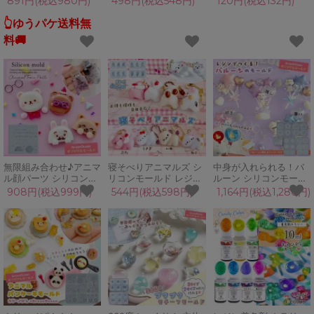
891円(税込980円)
498円(税込548円)
120円(税込132円)
帳 シールバインダー は
パー やっとこ アクセサ
フィルム シール 擦りガ
がせる 剥がせる 台紙
リー制作 女性 丸カン
ラス 背景 砂柄 ザラザ
👆ゆうパケ送料無
ぷっくりシール 女の子
ワイヤー 道具 UVレジ
ラ ラメ マット UVレジ
料🚚
大人 推し活
ン クラフト 便利アイテ
ン 手芸 クラフト ハン
ム
ドメイド
無限組み合わせ♪アニマ
寝そべりアニマルズ シ
中身が入れられる！バ
ル顔パーツ シリコンモ
リコンモールド レジン
ルーン シリコンモール
ールド レジン型 セット
型 動物 猫 ねこ うさぎ
ド ストロー付き レジン
908円(税込999円)
544円(税込598円)
1,164円(税込1,280円)
動物 アレンジ デコパー
犬 ぶた キーホルダー
型 セット 風船 スティ
ツ UVレジン 手芸 クラ
デコパーツ 立体 3d UV
ックバルーン 推し活
フト GreenOceanオリ
レジン LED 手芸 クラ
UVレジン クラフト
ジナル♪
フト
GreenOceanオリジナ
ル♪