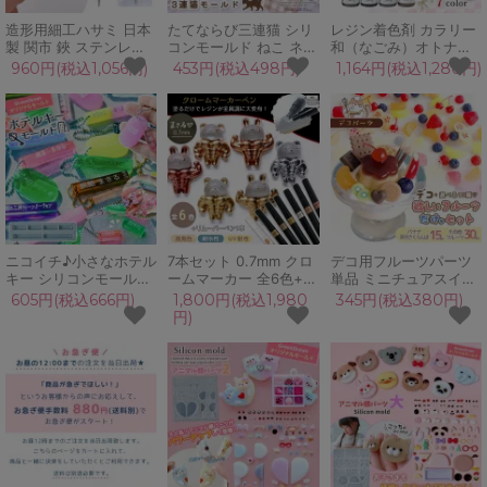
造形用細工ハサミ 日本
たてならび三連猫 シリ
レジン着色剤 カラリー
製 関市 鋏 ステンレス
コンモールド ねこ ネコ
和（なごみ）オトナく
12cm 小さい 細かい 細
お団子 和菓子 スイーツ
すみカラー
960円(税込1,056円)
453円(税込498円)
1,164円(税込1,280円)
い 薄刃 道具 工具 UVレ
大きい キーホルダー チ
ジン 樹脂粘土 ペーパー
ャーム スクイーズ 立体
クラフト 手芸 工作 パ
3d UVレジン LED 手芸
ジコ PADICO
クラフト
ニコイチ♪小さなホテル
7本セット 0.7mm クロ
デコ用フルーツパーツ
キー シリコンモールド
ームマーカー 全6色+リ
単品 ミニチュアスイー
レジン型 セット 昭和レ
ムーバーペン付 中細 金
ツ 果物 果実 パフェ ト
605円(税込666円)
1,800円(税込1,980
345円(税込380円)
トロ キーホルダー 長方
銀 メタリックペン クロ
ッピング カフェ フェイ
円)
形 立体 UVレジン 2液
ームペン ミラー メッキ
クスイーツ 苺 さくらん
クラフト GreenOcean
光沢 鏡面 ゴールド ブ
ぼ UVレジン 手芸 クラ
オリジナル♪
ロンズ シルバー 塗装
フト
クラフト