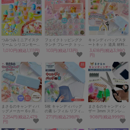
UVレジン
レジン エポキシ レジン
GreenOceanオリジナ
GreenOceanオリジナ
液 シリコンモールド 道
ル♪
ル♪
具 手芸
つみつみミニアイスク
フェイクトッピングク
キャンディバッグスタ
リーム シリコンモール
ランチ フレーク トッピ
ートキット 道具 材料
ド レジン型 セット ソ
ング 砂糖 シュガー チ
スタートセット 初心者
1,010円(税込1,111円)
103円(税込113円)
3,618円(税込3,980
フトクリーム カップ コ
ョコ デコ レジン封入
作り方 キーホルダー チ
円)
ーン ミニチュアスイー
カラフル パステル カラ
ャーム 親子で 子供 女
ツ UVレジン
ースプレー スイーツ ホ
の子 高学年 プレゼント
GreenOceanオリジナ
イップ UVレジン
GreenOcean
ル♪
まさるのキャンディバ
5枚 キャンディバッグ
まさるのキャンディシ
ッグメーカー 6ヶ月保
の素 レフィル リフィル
ザー 3mm ステンレス
証 予熱不要 コンパクト
キャンディバックメー
製 ピンキングハサミ ギ
2,254円(税込2,479
271円(税込298円)
908円(税込999円)
かわいい クラフト用 ヒ
カー専用 A5 ビニール
ザギザ はさみ 鋏 山型
円)
ートシーラー ハンディ
転写 クリア 透明 替え
細かい 手芸用 生地 布
ーシーラー 熱 圧着 ビ
レジン 手芸 DIY クラフ
リボン ラッピング 端処