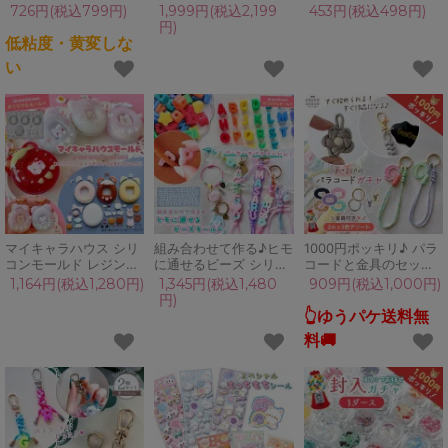
液 15ml シール用 のり
726円(税込799円)
1,999円(税込2,199
453円(税込498円)
接着剤 粘着 復活 簡単
円)
ハケ ぷっくり シール交
低粘度・黄変しな
換 手作り クラフト ハ
い
ンドメイド
GreenOceanオリジナ
ル
マイキャラハウス シリ
組み合わせて作る♪ヒモ
1000円ポッキリ♪ パラ
コンモールド レジン型
に通せるビーズ シリコ
コードと金具のセット
セット デジタル 携帯
ンモールド アルファベ
2m 5色セット 4mm 7
1,164円(税込1,280円)
1,345円(税込1,480
909円(税込1,000円)
ペット 育成 ゲーム た
ット 英字 英語 数字 記
芯 ナスカン 丸型カラビ
円)
まご おうち キャラクタ
号 文字 レジン型 パラ
ナ キーホルダー 手芸
👆ゆうパケ送料無
ー UVレジン
コード 立体 3d
ハンドメイド 手芸 ラン
料🚚
GreenOceanオリジナ
GreenOceanオリジナ
ダム スタッフお任せ
ル♪
ル♪