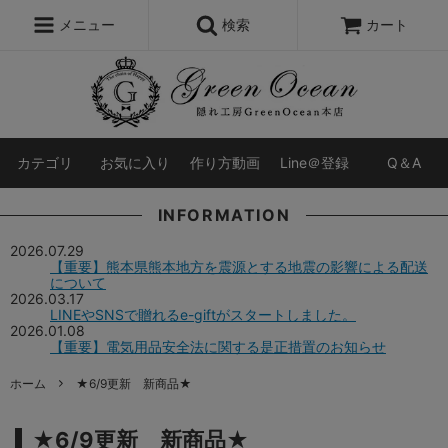
レジン液
まさるの涙
レジンセット
ドロップシール
メニュー
検索
カート
シリコンモールド
盛り専レジン
カテゴリ
お気に入り
作り方動画
Line＠登録
Q＆A
INFORMATION
2026.07.29
【重要】熊本県熊本地方を震源とする地震の影響による配送
について
2026.03.17
LINEやSNSで贈れるe-giftがスタートしました。
2026.01.08
【重要】電気用品安全法に関する是正措置のお知らせ
ホーム
★6/9更新 新商品★
★6/9更新 新商品★