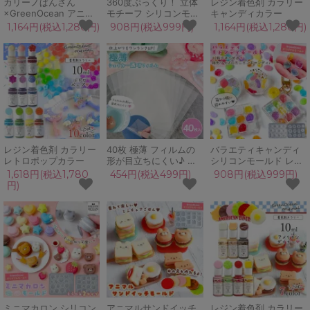
カリーノぱんさん
360度ぷっくり！ 立体
レジン着色剤 カラリー
×GreenOcean アニマ
モチーフ シリコンモー
キャンディカラー
ルパンケーキ シリコン
ルド レジン型 アクセサ
1,164円(税込1,280円)
908円(税込999円)
1,164円(税込1,280円)
モールド セット コラボ
リー ハート 星 しずく
ミニチュアスイーツ カ
ドロップシール 立体
トラリー UVレジン
3d GreenOceanオリジ
GreenOceanオリジナ
ナル♪
ル♪
レジン着色剤 カラリー
40枚 極薄 フィルムの
バラエティキャンディ
レトロポップカラー
形が目立ちにくい♪ シ
シリコンモールド レジ
ェイカー用 透明フィル
ン型 あめ 飴 ドロップ
1,618円(税込1,780
454円(税込499円)
908円(税込999円)
ム A7 大容量セット 透
ジェリービーンズ 金平
円)
明シート カシャカシャ
糖 ミニチュアスイーツ
専用 上質 シャカシャカ
UVレジン
レジン クラフト シリコ
GreenOceanオリジナ
ンモールド
ル♪
ミニマカロン シリコン
アニマルサンドイッチ
レジン着色剤 カラリー