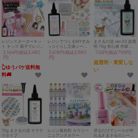
レジンスターターキッ
レジンでつくるMYすみ
まさるの涙 ver.03 超透
ト キッズ 親子でレジン
っコぐらし立体シール
明 70g 初心者 作家 コ
スタートセット 初心者
セット レジンセット ス
ーティング ハード 黄変
3,164円(税込3,480
3,618円(税込3,980
726円(税込799円)
レジン液 モールド シェ
ターター キット 説明書
しない 高品質 クリア
円)
円)
イカー 福袋 子供 プレ
子供 女の子 小学生 中
猫 UVレジン液 安い お
超透明・黄変しな
ゼント ギフト
学生 プレゼント
すすめ GreenOcean
👆ゆうパケ送料無
い
GreenOceanオリジナ
料🚚
ル♪
70g まさるの涙 サラサ
レジン着色剤 カラリー
塗るだけでシールが作
ラタイプ
ニュアンスカラー
れる♪ まさるのシール