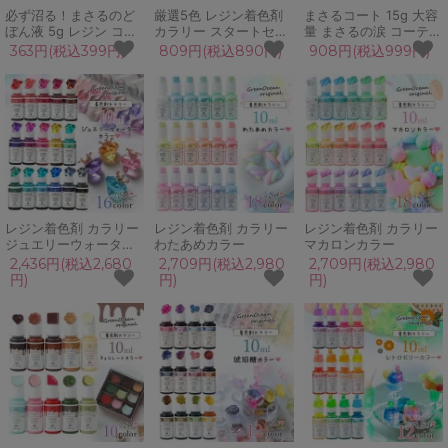
必ず沼る！まさるのど
厳選5色 レジン着色剤
まさるコート 15g 大容
ぼん液 5g レジン コー
カラリー スタートセッ
量 まさるの涙 コーティ
ティング液 コーティン
ト 調色パレット&調色
ング剤 トップコート レ
363円(税込399円)
809円(税込890円)
908円(税込999円)
グ剤 トップコート 容器
スティックがオマ
ジン用コート剤 ブラシ
艶 マット ドボン液 デ
ケ！！ レジン着色料
付 ハケ付 潤艶 ツヤ出
ィッピング クリア 透明
UVレジン液 お買い得
し 塗るレジン UV・
UV LED
GreenOceanオリジナ
LED
ル♪
レジン着色剤 カラリー
レジン着色剤 カラリー
レジン着色剤 カラリー
ジュエリーウォーター
わたあめカラー
マカロンカラー
カラー
2,436円(税込2,680
2,709円(税込2,980
2,709円(税込2,980
円)
円)
円)