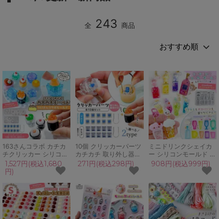
243
全
商品
163さんコラボ カチカ
10個 クリッカーパーツ
ミニドリンクシェイカ
チクリッカー シリコン
カチカチ 取り外し器具
ー シリコンモールド カ
モールド パーツ付き セ
付き セット 透明 クリ
シャカシャ シャカシャ
1,527円(税込1,680
271円(税込298円)
908円(税込999円)
ット キーボード キーホ
ア 静音 キースイッチ
カ レジン型 飲み物 お
円)
ルダー フィジェットト
キーキャップ キーボー
酒 ジュース カクテル
イ UVレジン 手作り
ド キーホルダー フィジ
キーホルダー
GreenOceanオリジナ
ェットトイ 部品 手作り
GreenOceanオリジナ
ル♪
ル♪