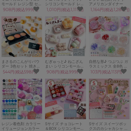
モールド レジン型 セッ
シリコンモールド レジ
アメリカンダイナー
ト リアル ミニチュアス
ン型 ハンバーガー フル
908円(税込999円)
1,010円(税込1,111円)
1,164円(税込1,280円)
イーツ 猫 うさぎ クマ
ーツサンド パン ミニチ
めんだこ UVレジン
ュアスイーツ UVレジ
GreenOceanオリジナ
ン クラフト
ル♪
GreenOceanオリジナ
ル♪
まさるのこんがりパウ
むぎゅっと♪ ねこざん
自然な形♪ つぶつぶ ガ
ダー 3色セット 焼き色
まい シリコンモールド
ラスミックス 全8色 サ
フェイクスイーツ 焼き
レジン型 猫 アニマル
イズmix レジン封入素
544円(税込598円)
908円(税込999円)
103円(税込113円)
菓子 着色 着彩 カラー
ミニチュアスイーツ 手
材 封入パーツ BIGケー
粉 固形 ブラシ付 コン
作り シール UVレジン
ス ガラス玉 シェイカー
パクト 樹脂粘土 レジン
手芸 クラフト
デコパーツ ケース入り
GreenOcean
GreenOceanオリジナ
レジン クラフト
ル♪
レジン着色剤 カラリー
Sサイズ チョコレート
Sサイズ スイーツボッ
イリュージョンカラー
＆BOX シリコンモール
クスのカシャカシャ シ