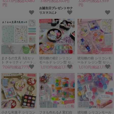
4,073円(税込4,480
318円(税込350円)
3,581円(税込3,939
ジン モールド 封入 初
グ 母の日 父の日 プレ
チ ハンバーガー マカロ
円)
円)
心者 スターターセット
ゼント お誕生日 クリス
ン シリコンモールド 着
お誕生日プレゼントやク
スタートセット プレゼ
マス グリーンオーシャ
色剤 UVレジン 初心者
リスマスに♪
ント ギフト クリスマス
ン
親子で 工作
まさるの文具 3点セッ
琥珀糖の箱2 シリコン
琥珀糖の箱 シリコンモ
ト チャリティ ノート
モールド レジン型 セッ
ールド レジン型 セット
A5サイズ 付箋 シール
ト ボックス パッケージ
ボックス パッケージ ケ
706円(税込777円)
1,010円(税込1,111円)
1,010円(税込1,111円)
ステッカー 文房具 肉球
ケース カン付き シェイ
ース カン付き シェイカ
ねこ ネコ 保護猫活動
カー キーホルダー UV
ー キーホルダー UVレ
隠れ工房GreenOcean
レジン クラフト
ジン クラフト
オリジナル グリーンオ
GreenOceanオリジナ
GreenOceanオリジナ
ーシャン
ル♪
ル♪
小さな和菓子 シリコン
フタも作れる♪ 変幻自
琥珀糖 シリコンモール