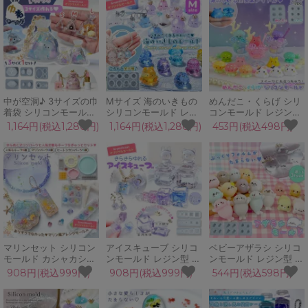
ニール 袋 説明書付 手
ト
理 クラフト 工作
芸 工作
中が空洞♪ 3サイズの巾
Mサイズ 海のいきもの
めんだこ・くらげ シリ
着袋 シリコンモールド
シリコンモールド レジ
コンモールド レジン型
レジン型 セット ミニチ
ン型 めんだこ クラゲ
海 マリン 海月 クラゲ
1,164円(税込1,280円)
1,164円(税込1,280円)
453円(税込498円)
ュア きんちゃく ポーチ
タコ イルカ アザラシ
メンダコ きのこ ハロウ
和風 立体 3d UVレジン
ウミウシ カニ イカ 立
ィン 立体 3d UVレジン
GreenOceanオリジナ
体 UVレジン
スクイーズレジン クラ
ル♪
GreenOceanオリジナ
フト
ル♪
マリンセット シリコン
アイスキューブ シリコ
ベビーアザラシ シリコ
モールド カシャカシャ
ンモールド レジン型 セ
ンモールド レジン型 ぷ
シャカシャカ レジン型
ット リアル 氷 こおり
っくり 子供 赤ちゃん
908円(税込999円)
908円(税込999円)
544円(税込598円)
シェル ボックス ネーム
夏 空洞 立方体 四角形
あざらし ゴマフアザラ
プレート コースター カ
立体 3d UVレジン クラ
シ 海 アニマル 動物 キ
ンパーツ UVレジン
フト GreenOceanオリ
ーホルダー 立体 3d UV