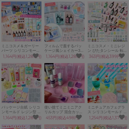
ーク シリコンリング
印 傘マーク シリコンリ
クラフト GreenOcean
UVレジン 手芸 クラフ
ング UVレジン
オリジナル♪
ト
ミニコスメ＆ガーリー
フィルムで蓋するパッ
ミニコスメ・ミニレジ
パーツ シリコンモール
ケージ風シェイカー3
ン ぴたタンシール 転写
ド レジン型 セット パ
シリコンモールド 薄め
シール レジンシール コ
1,164円(税込1,280円)
1,164円(税込1,280円)
363円(税込399円)
ッケージモールドに入
小さめ カシャカシャ ブ
スメ デパコス レジン液
る デコパーツ ミニチュ
リスターパック ミニコ
着色剤 装飾シール 透明
ア UVレジン
スメモールド UVレジ
こするだけ
GreenOceanオリジナ
ン GreenOceanオリジ
GreenOceanオリジナ
ル♪
ナル♪
ル♪
パッケージ台紙 シリコ
使い捨てミニミニアク
ミニチュアカフェグラ
ンモールド レジン型 ブ
リルカップ 混合カップ
ス シリコンモールド レ
リスターパッケージ キ
100個 基本 パレット 着
ジン型 セット スイーツ
1,164円(税込1,280円)
453円(税込498円)
1,254円(税込1,379円)
ーホルダー デコパーツ
色 便利アイテム 便利グ
立体 3d UVレジン LED
ミニチュア スイーツ
ッズ 調色カップ 2液性
手芸 クラフト