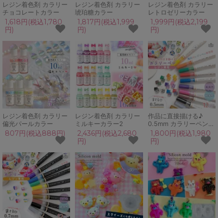
レジン着色剤 カラリー
レジン着色剤 カラリー
レジン着色剤 カラリー
チョコレートカラー
琥珀糖カラー
レトロゼリーカラー
1,618円(税込1,780
1,817円(税込1,999
1,999円(税込2,199
円)
円)
円)
レジン着色剤 カラリー
レジン着色剤 カラリー
作品に直接描ける♪
偏光パールカラー
ミルキーカラー2
0.5mm カラリーペン
ベーシックカラー 12色
807円(税込888円)
2,436円(税込2,680
1,800円(税込1,980
セット 耐水性 高発色
円)
円)
極細 細字 レジン用 親
子で プレゼント UVレ
ジン GreenOceanオリ
ジナル♪