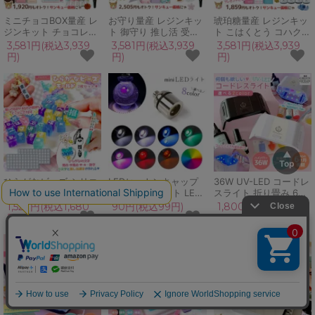
ミニチョコBOX量産 レ
お守り量産 レジンキッ
琥珀糖量産 レジンキッ
ジンキット チョコレー
ト 御守り 推し活 受験
ト こはくとう コハクト
ト スイーツ キッズ 親
卒業 部活 必勝 記念 願
ウ スイーツ 鉱石 天然
3,581円(税込3,939
3,581円(税込3,939
3,581円(税込3,939
子で 量産 初心者 シリ
掛け 名札 組み紐 キッ
石 宝石 アクセサリー
円)
円)
円)
コンモールド 着色剤 子
ズ 親子で 量産 初心者
シリコンモールド 親子
供 プレゼント バレンタ
シリコンモールド プレ
で プレゼント 手づくり
イン 友チョコ 手づくり
ゼント 手づくり UVレ
UVレジン 夏休み 工作
UVレジン
ジン
自由研究
ひらがなビーズ シリコ
LEDヒートンキャップ
36W UV-LED コードレ
ンモールド キューブ型
ミニカラーライト LED
スライト 折り畳み 6ヶ
レジン型 平仮名 ネーム
ライト 電気 電球 光る
月保証 レジンランプ 折
1,527円(税込1,680
90円(税込99円)
1,800円(税込1,980
お名前 推し活 量産 立
電灯 点灯 イルミネーシ
りたたみ 充電式 コード
円)
円)
体 3d UVレジン クラフ
ョン 推し活 推し色 パ
レス タイマー UVレジ
ト 工作 GreenOceanオ
ーツ UVレジン 手芸 ク
ン UVライト UVランプ
リジナル♪
ラフト ハンドメイド
レジンライト