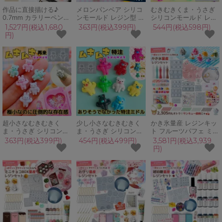
作品に直接描ける♪
メロンパンベア シリコ
むきむきくま・うさぎ
0.7mm カラリーペン
ンモールド レジン型 く
シリコンモールド レジ
ベーシックカラー 12色
ま クマ 熊 ミニチュア
ン型 2種セット 筋肉 腹
1,527円(税込1,680
363円(税込399円)
544円(税込598円)
セット 耐水性 高発色
スイーツ 食品サンプル
筋 胸筋 ボディビル キ
円)
中細 細字 レジン用 親
キーホルダー 立体 3d
ーホルダー デコパーツ
子で プレゼント UVレ
スクイーズレジン UV
クリップパーツ UVレ
ジン GreenOceanオリ
レジン LED 手芸 クラ
ジン 手芸 クラフト
ジナル♪
フト
超小さなむきむきく
少し小さなむきむきく
かき氷量産 レジンキッ
ま・うさぎ シリコンモ
ま・うさぎ シリコンモ
ト フルーツパフェ ミニ
ールド レジン型 2種セ
ールド レジン型 2種セ
チュア スイーツ キッズ
363円(税込399円)
454円(税込499円)
3,581円(税込3,939
ット 筋肉 腹筋 胸筋 ボ
ット 筋肉 腹筋 胸筋 ボ
シリコンモールド カフ
円)
ディビル ネイルサイズ
ディビル 特注 Mサイズ
ェグラス 親子で プレゼ
デコパーツ 封入パーツ
デコパーツ スクイーズ
ント 手づくり UVレジ
UVレジン 手芸 クラフ
レジン UVレジン クラ
ン 夏休み 工作 自由研
ト
フト
究