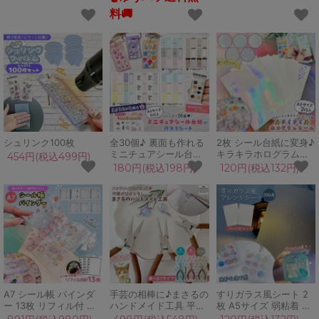
キーホルダー デコパー
ドロップ 女の子 小学生
ル オーロラカラー プラ
料🚚
ツ UVレジン クラフト
パーツ プラスチック
UVレジン
シュリンク100枚
全30個♪ 裏面も作れる
2枚 シール台紙に変身♪
ミニチュアシール台紙
キラキラホログラムシ
454円(税込499円)
5枚セット A5 キーホル
ール A5 シート オーロ
180円(税込198円)
120円(税込132円)
ダー チャーム まさる
ラ 星 虹色 レインボー
ぷっくりシール シール
透明 クリア デコ シー
帳 クラフト
ル帳台紙 UVレジン ク
GreenOceanオリジナ
ラフト 手芸 ハンドメイ
ル♪
ド
A7 シール帳 バインダ
手芸の相棒に♪まさるの
すりガラス風シート 2
ー 13枚 リフィル付 透
ハンドメイド工具 平ヤ
枚 A5サイズ 弱粘着 大
明 クリア 6穴 シール手
ットコ 丸ヤットコ ニッ
きめ 半透明 シェイカー