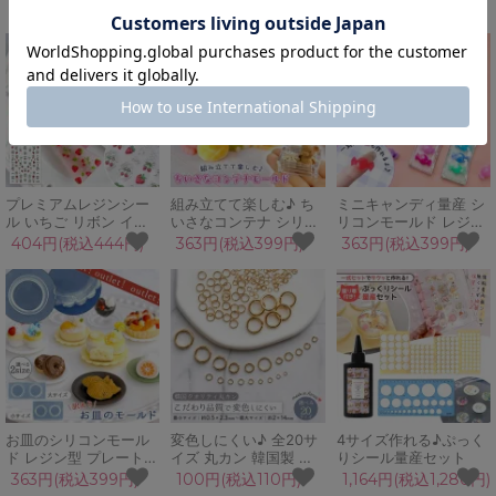
レジン型 天使の翼 はね
カシア リーフ 穂先 少
カー 高見え 上質 高級
605円(税込666円)
527円(税込580円)
404円(税込444円)
エンジェル アクセサリ
量 花材 レジン封入 本
ボタニカル 押し花 花材
ー キーホルダー ぷっく
物 日本製 アクセサリー
華やか ゴールド 封入パ
りシール GreenOcean
キャンドル 手芸 クラフ
ーツ ネイルシール 透明
オリジナル♪
ト
デコパーツ UVレジン
クラフト
プレミアムレジンシー
組み立てて楽しむ♪ ち
ミニキャンディ量産 シ
ル いちご リボン イチ
いさなコンテナ シリコ
リコンモールド レジン
ゴ シルバーリボン 透明
ンモールド レジン型 箱
型 アクセサリー キーホ
404円(税込444円)
363円(税込399円)
363円(税込399円)
クリア 立体 ぷっくり
ボックス 容器 入れ物
ルダー デコパーツ 飴
韓国リボン 貼るだけ 上
ケース 小物入れ 立体
ポップ お菓子 スイーツ
品 高見え 可愛い 封入
3d UVレジン LEDレジ
UVレジン LEDレジン
UVレジン ハンドメイ
ン 手芸 クラフト
手芸 クラフト 推し活
ド ネイルシール
お皿のシリコンモール
変色しにくい♪ 全20サ
4サイズ作れる♪ぷっく
ド レジン型 プレート
イズ 丸カン 韓国製 こ
りシール量産セット
ミニチュアフード スイ
だわり品質 リング マル
363円(税込399円)
100円(税込110円)
1,164円(税込1,280円)
ーツ 食器 UVレジン
カン きれいめゴールド