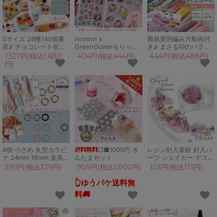
Sサイズ 28種140個量
nominn x
難易度別編み方動画付
産♪ チョコレート生産
GreenOceanもりっと
き♪ まさる印のパラコ
工場 シリコンモールド
ぷっくりシールA 立体
ード 10m 7m 4mm 7芯
1,527円(税込1,680
404円(税込444円)
444円(税込488円)
チョコだけ レジン型 セ
シール のみん スイーツ
カラー ロープ 紐 初心
円)
ット ミニチュアスイー
キラキラ コラボ 透明
者 作り方 説明書付 ス
ツ uvレジン
つやつや かわいい シー
トラップ キーホルダー
GreenOceanオリジナ
ル帳 雑貨 GreenOcean
手芸 ハンドメイド
ル♪
オリジナル♪
4個 小さめ 丸型カラビ
□■1000円 ぎ
レジン封入素材 封入パ
ナ 24mm 16mm 金具
んたまセット
ーツ シェイカー デコパ
リング パーツ 資材 ナ
ーツ アメトリン 蝶 ガ
299円(税込329円)
909円(税込1,000円)
103円(税込113円)
スカン キーリング パラ
ラスブリオン ビジュー
コード金具 フック シル
GreenOceanオリジナ
👆ゆうパケ送料無
バー ゴールド パステル
ルブレンド♪
料🚚
カラー カラフル