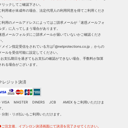
クリックしてご確認下さい。
ご利用者が未成年の場合、法定代理人の利用同意を得てご利用くださ
い。
ご利用のメールアドレスによってはご請求メールが「迷惑メールフォ
ルダ」に入ってしまう場合があります。
迷惑メールフォルダにご請求メールが届いていないかご確認くださ
い。
ドメイン指定受信をされている方は｢@netprotections.co.jp 」からの
メールを受信可能に設定してください。
※お支払期日を過ぎてもお支払の確認ができない場合、手数料が加算
される場合がございます。
クレジット決済
・VISA MASTER DINERS JCB AMEX をご利用いただけま
す。
・分割・リボ払いもご利用いただけます。
●ご注文後、イプシロン決済画面にて決済を完了させてください。