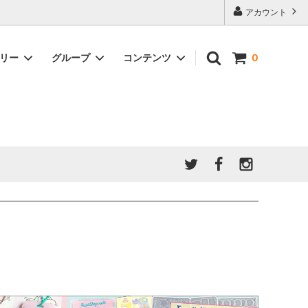
アカウント
ゴリー
グループ
コンテンツ
0
★7/9更新 新商品★
GreenOcean公式の仲間たち
ジンセット
福袋・ガチャ・謎
」結果発
★6/9更新 新商品★
親子でレジン♪クラフト特集
全商品を一気に見る!!
ド
ホイップデコ・粘土
Any giftについて
PADICO
｜保護猫活動
母の日特集
爆盛パック ★お得なまとめ買い特集★
ドライフラワー・押し花
★クリスマスプレゼント特集★
03！！！
チョコレートシリーズ 対応一覧
★
ーツ
★ミニ文字モールド特集★
ヘア基礎パーツ
＃プレゼントにおすすめ
ミール皿・デコ土台
＃推し活
＃レジン液をさらさらにしたい