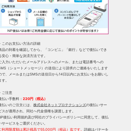
・このお支払い方法の詳細
商品の到着を確認してから、「コンビニ」「銀行」などで後払いでき
る安心・簡単な決済方法です。
ご入力いただいたメールアドレスへのメール、または電話番号への
SMS（ショートメッセージ）の送信により請求のご連絡をいたします
ので、メールまたはSMSの送信日から14日以内にお支払いをお願いし
ます。
・ご注意
後払い手数料：
220円（税込）
後払いのご注文には、
株式会社ネットプロテクションズ
の後払いサー
ビスが適用され、同社へ代金債権を譲渡します。
NP後払い利用規約及び同社のプライバシーポリシーに同意して、後払
いサービスをご選択ください。
ご利用限度額は累計残高で55,000円（税込）迄です。
詳細はバナーを