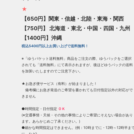
★
【650円】関東・信越・北陸・東海・関西
【750円】 北海道・東北・中国・四国・九州
【1400円】沖縄
税込5400円以上お買い上げで送料無料！
※「ゆうパケット送料無料」商品をご注文の際、ゆうパックをご選択
されても「送料無料」にて表示されますが、後ほどゆうパックの送料
を加算いたしますのでご注意下さい。
★お急ぎ便サービス（有料）が始まりました！
備考欄にお急ぎ発送のご希望を書かれても日付指定以外の対応がで
きません
●時間指定・日付指定
ＯＫ
(※交通事情・天候・その他の事情によりご希望にそえない場合があり
ます。あらかじめご了承ください。)
●細かな時間指定はできません。(例：10時までに・12時～12時半ま
に など)