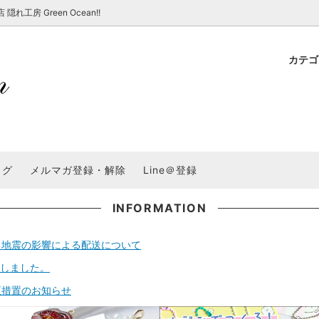
房 Green Ocean!!
カテ
新 新商品★
ョップでのお買い物 注意事項
★7/17更新 新商品★
GreenOcean各店舗の特徴
パラコード
スタートセット・レ
新 新商品★
・注意事項など - 一覧
★6/19更新 新商品★
2025謎福袋「わくわくコンテスト
表
新 新商品★
2026福袋のレフィル売り場
UVライト・道具
シリコン型・モール
集
教えて！レジン液の選び方
ログ
メルマガ登録・解除
Line＠登録
Dレジン液】まさるシリーズ
GreenOceanオリジナルシリーズ♪
クラフト特集
GreenOceanの新たな取り組み
品
★こだわりレジン道具特集★
封入・デコパーツ・シール
ラメ・ホログラム
について
INFORMATION
コ土台
高品質メッキパーツ
福袋「わくわくコンテスト」結果発
＼予告／超改良！まさるの涙 ver.
る地震の影響による配送について
特集★
基本基礎パーツ
★大きな穴のビーズ＆グッズ特集
アクセサリー基礎パ
ートしました。
＃ラッピング
チャーム
空枠・フレーム
正措置のお知らせ
に買う？
＃自分でモールドつくりたい
ーモールド用フィルム
＃鉱石ストーンモールド