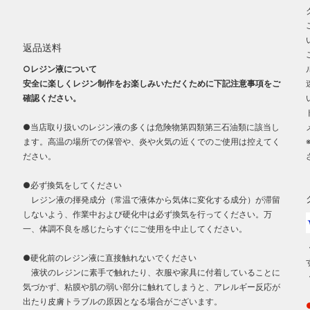
返品送料
○レジン液について
安全に楽しくレジン制作をお楽しみいただくために下記注意事項をご
確認ください。
●当店取り扱いのレジン液の多くは危険物第四類第三石油類に該当し
ます。高温の場所での保管や、炎や火気の近くでのご使用は控えてく
ださい。
●必ず換気をしてください
レジン液の揮発成分（常温で液体から気体に変化する成分）が滞留
しないよう、作業中および硬化中は必ず換気を行ってください。万
一、体調不良を感じたらすぐにご使用を中止してください。
●硬化前のレジン液に直接触れないでください
液状のレジンに素手で触れたり、衣服や家具に付着していることに
気づかず、粘膜や肌の弱い部分に触れてしまうと、アレルギー反応が
出たり皮膚トラブルの原因となる場合がございます。