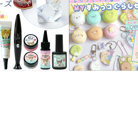
服飾パーツ
ビーズ・パール
袋のレフィル売り場
2024福袋のレフィル売り場
★ミニチュアの世界特集★
訳ありアウトレット
在庫限り・廃盤予定
★
★閉じ込めて楽しむ！かわいいパ
ぐらし立体シールセット★
★レジンでつくるMYすみっコぐら
★