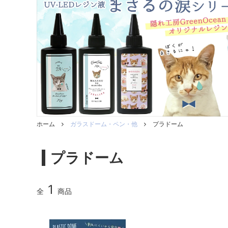
ガラスドーム・ペン・他
＃つくってみたい！
2023福
2025福袋のレフィル売り場
季節の特集
販売用資材・背景紙
★手作りドロップシール特集★
★しろたん
★ゆうパケ送料無料★1000円均一
★すみっコ
ホーム
ガラスドーム・ペン・他
プラドーム
プラドーム
1
全
商品