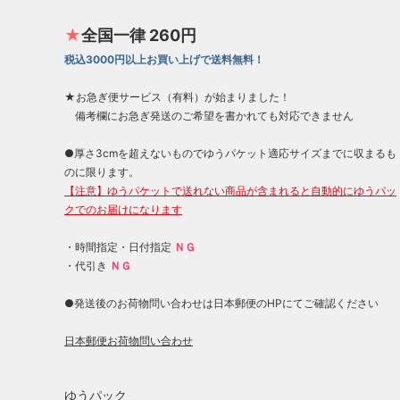
★
全国一律 260円
税込3000円以上お買い上げで送料無料！
★お急ぎ便サービス（有料）が始まりました！
備考欄にお急ぎ発送のご希望を書かれても対応できません
●厚さ3cmを超えないものでゆうパケット適応サイズまでに収まるも
のに限ります。
【注意】ゆうパケットで送れない商品が含まれると自動的にゆうパッ
クでのお届けになります
・時間指定・日付指定
ＮＧ
・代引き
ＮＧ
●発送後のお荷物問い合わせは日本郵便のHPにてご確認ください
日本郵便お荷物問い合わせ
ゆうパック