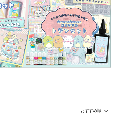
その他・雑貨
2024夏の福袋のレフィル売り場
★プレミアムシールシリーズ★
ラッピング・サービス
ーツ特集★
キャンディバッグの素の説明書
しセット
立体シール