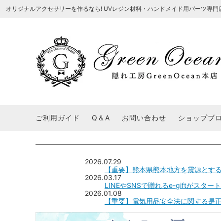
オリジナルアクセサリーを作るなら! UVレジン材料・ハンドメイド用パーツ専門店 隠れ工
★8/3更新 新商品★
■本店で買うとこんないいこと■
★7/24更
Ｑ＆Ａ/シ
2026謎福袋
★7/3更新 新商品★
コンテスト結果発表 - 一覧
★6/24更
福袋 作品例
★6/3更新 新商品★
★5/25更
レジン液・着色剤・オイル
カラリー大辞典
シール帳特
ご利用ガイド
Q＆A
お問い合わせ
ショップブ
★今これが買い！イチオシアイテム★
【UV-LE
パラコードクラフト特集
スクイーズ
★Resin Club（レジンクラブ）★
送料無料商
着色パウダー
初心者さんも楽しくハンドメイド♪特集
おすすめデ
ふにゃふにゃ動く、謎の生き物を作ってみ
2026謎
2026.07.29
た。
表
【重要】熊本県熊本地方を震源とす
★スクイーズ特集★
ストーン・ビジュー
★スイーツ
2026.03.17
LINEやSNSで贈れるe-giftがスタ
★猫モールド＆パーツ特集★
＃お急ぎ便
2026.01.08
キーホルダー基礎パーツ
【重要】電気用品安全法に関する是
＃レジン液迷ったらコレ！
＃初心者な
＃文字・数字モールド
＃シェイカ